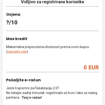
Vidljivo za registrirane korisnike
Ocjena
?/10
Max kredit
Maksimalna preporučena izloženost prema ovom kupcu
(
saznajte više
).
0 EUR
Pošaljite e-račun
Jeste li spremni za Fiskalizaciju 2.0?
Ne čekajte zadnji trenutak: registrirajte se brzo i lako uz našeg
partnera -
Tvoj e-račun!