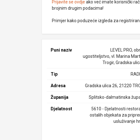
Prijavite se ovdje
ako već imate korisnički rač
brojnim drugim podacima!
Primjer kako poduzeće izgleda za registrira
Puni naziv
LEVEL PRO, obr
ugostiteljstvo, vl. Marina Mart
Trogir, Gradska uli
Tip
RAD
Adresa
Gradska ulica 26, 21220 TR
Županija
Splitsko-dalmatinska župa
Djelatnost
5610 - Djelatnosti restor
ostalih objekata za pripre
usluživanje h