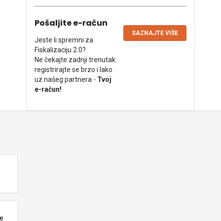
Pošaljite e-račun
SAZNAJTE VIŠE
Jeste li spremni za
Fiskalizaciju 2.0?
Ne čekajte zadnji trenutak:
registrirajte se brzo i lako
uz našeg partnera -
Tvoj
e-račun!
ne