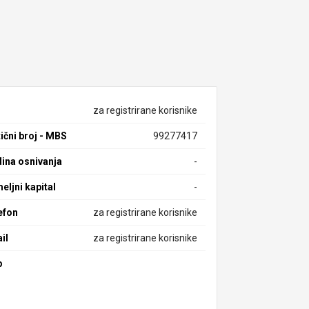
za registrirane korisnike
ični broj - MBS
99277417
ina osnivanja
-
eljni kapital
-
efon
za registrirane korisnike
il
za registrirane korisnike
b