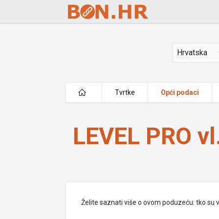
Skip to Main Content
Država
Tvrtke
Opći podaci
LEVEL PRO vl. Marina Martinis
LEVEL PRO vl.
Želite saznati više o ovom poduzeću: tko su vlas