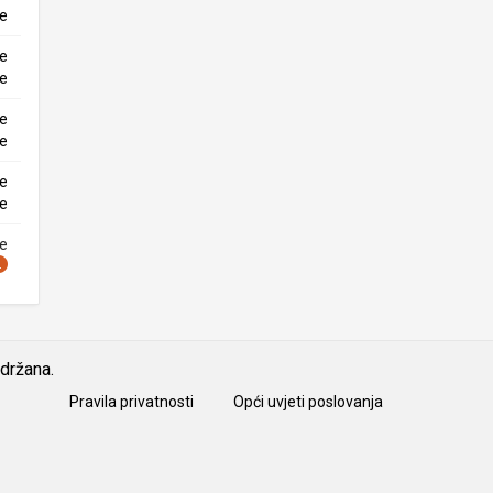
ke
ne
ke
ne
ke
ne
ke
ne
idržana.
Pravila privatnosti
Opći uvjeti poslovanja