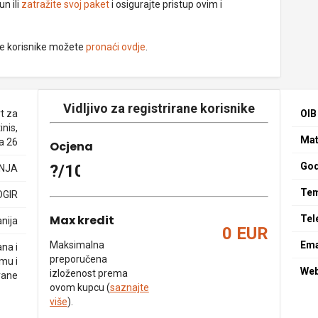
un ili
zatražite svoj paket
i osigurajte pristup ovim i
ne korisnike možete
pronaći ovdje
.
Vidljivo za registrirane korisnike
t za
OIB
inis,
Mat
ca 26
Ocjena
God
?/10
NJA
Tem
OGIR
Max kredit
Tel
nija
0 EUR
Maksimalna
Ema
ana i
preporučena
mu i
We
izloženost prema
rane
ovom kupcu (
saznajte
više
).