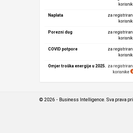
korisni
Naplata
za registrira
korisni
Porezni dug
za registrira
korisni
COVID potpore
za registrira
korisni
Omjer troška energije u 2025.
za registrira
korisnike
© 2026 - Business Intelligence. Sva prava pr