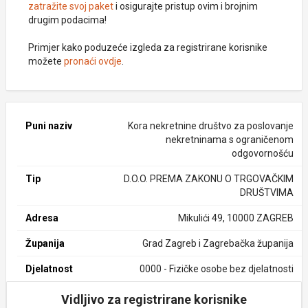
zatražite svoj paket
i osigurajte pristup ovim i brojnim
drugim podacima!
Primjer kako poduzeće izgleda za registrirane korisnike
možete
pronaći ovdje
.
Puni naziv
Kora nekretnine društvo za poslovanje
nekretninama s ograničenom
odgovornošću
Tip
D.O.O. PREMA ZAKONU O TRGOVAČKIM
DRUŠTVIMA
Adresa
Mikulići 49, 10000 ZAGREB
Županija
Grad Zagreb i Zagrebačka županija
Djelatnost
0000 - Fizičke osobe bez djelatnosti
Vidljivo za registrirane korisnike