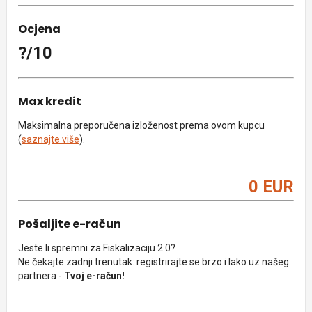
Ocjena
?/10
Max kredit
Maksimalna preporučena izloženost prema ovom kupcu
(
saznajte više
).
0 EUR
Pošaljite e-račun
Jeste li spremni za Fiskalizaciju 2.0?
Ne čekajte zadnji trenutak: registrirajte se brzo i lako uz našeg
partnera -
Tvoj e-račun!