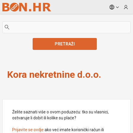
Skip to Main Content
PRETRAŽI
Kora nekretnine d.o.o.
Kora nekretnine d.o.o.
Želite saznati više o ovom poduzeću: tko su vlasnici,
ostvaruje li dobit ili kolike su plaće?
Prijavite se ovdje
ako već imate korisnički račun ili