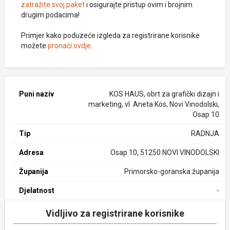
zatražite svoj paket
i osigurajte pristup ovim i brojnim
drugim podacima!
Primjer kako poduzeće izgleda za registrirane korisnike
možete
pronaći ovdje
.
Puni naziv
KOS HAUS, obrt za grafički dizajn i
marketing, vl. Aneta Kos, Novi Vinodolski,
Osap 10
Tip
RADNJA
Adresa
Osap 10, 51250 NOVI VINODOLSKI
Županija
Primorsko-goranska županija
Djelatnost
-
Vidljivo za registrirane korisnike