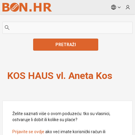
Skip to Main Content
PRETRAŽI
KOS HAUS vl. Aneta Kos
KOS HAUS vl. Aneta Kos
Želite saznati više o ovom poduzeću: tko su vlasnici,
ostvaruje li dobit ili kolike su plaće?
Prijavite se ovdje
ako već imate korisnički račun ili