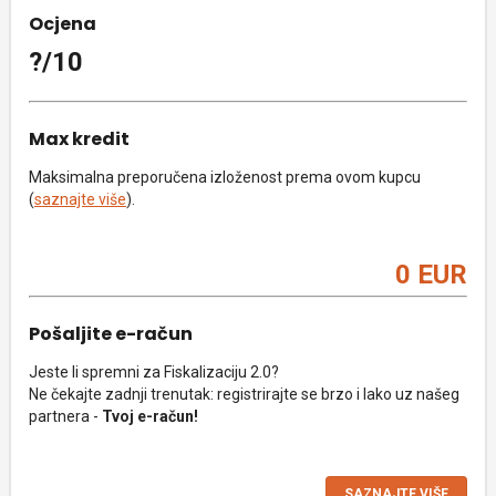
Ocjena
?/10
Max kredit
Maksimalna preporučena izloženost prema ovom kupcu
(
saznajte više
).
0 EUR
Pošaljite e-račun
Jeste li spremni za Fiskalizaciju 2.0?
Ne čekajte zadnji trenutak: registrirajte se brzo i lako uz našeg
partnera -
Tvoj e-račun!
SAZNAJTE VIŠE