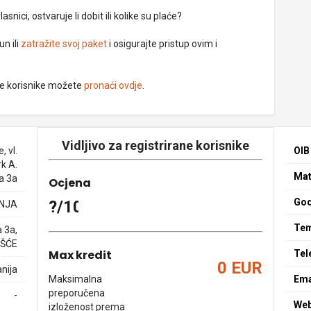
nici, ostvaruje li dobit ili kolike su plaće?
un ili
zatražite svoj paket
i osigurajte pristup ovim i
ne korisnike možete
pronaći ovdje
.
Vidljivo za registrirane korisnike
, vl.
OIB
rk A.
Mat
a 3a
Ocjena
God
?/10
NJA
Tem
 3a,
IŠĆE
Max kredit
Tel
0 EUR
nija
Maksimalna
Ema
preporučena
-
We
izloženost prema