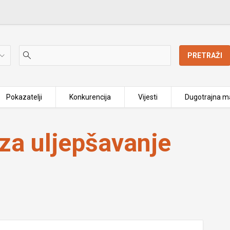
PRETRAŽI
Pokazatelji
Konkurencija
Vijesti
Dugotrajna ma
a Jurilj
za uljepšavanje
j