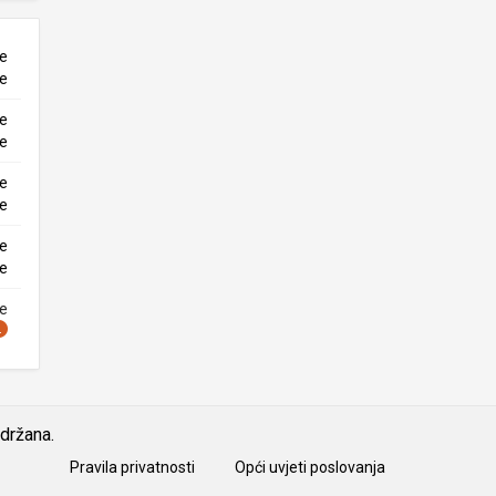
ne
ke
ne
ke
ne
ke
ne
ke
ne
idržana.
Pravila privatnosti
Opći uvjeti poslovanja