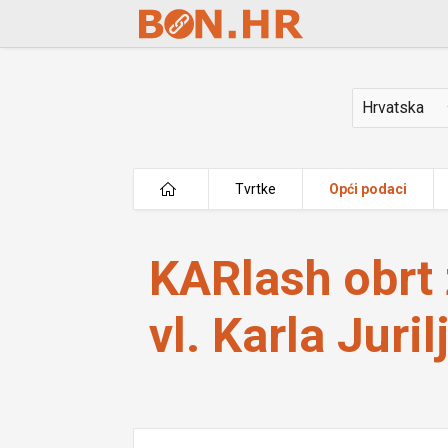
Skip to Main Content
Država
Tvrtke
Opći podaci
KARlash obrt za uljepšavanje vl. Karl
KARlash obrt 
vl. Karla Juril