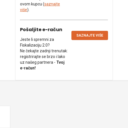
ovom kupcu (
saznajte
više
).
Pošaljite e-račun
SAZNAJTE VIŠE
Jeste li spremni za
Fiskalizaciju 2.0?
Ne čekajte zadnji trenutak:
registrirajte se brzo i lako
uz našeg partnera -
Tvoj
e-račun!