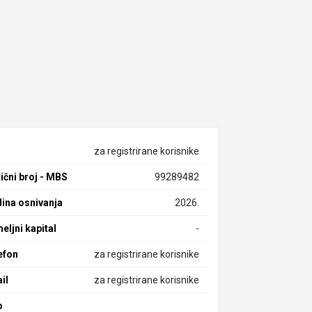
za registrirane korisnike
ični broj - MBS
99289482
ina osnivanja
2026.
eljni kapital
-
efon
za registrirane korisnike
il
za registrirane korisnike
b