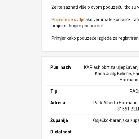
Želite saznati više o ovom poduzeću: tko su vlas
Prijavite se ovdje
ako već imate korisnički rač
brojnim drugim podacima!
Primjer kako poduzeće izgleda za registrira
Puni naziv
KARlash obrt za uljepšavanje
Karla Jurilj, Belišće, Pa
Hofmann
Tip
RAD
Adresa
Park Alberta Hofmanna
31551 BEL
Županija
Osječko-baranjska župa
Djelatnost