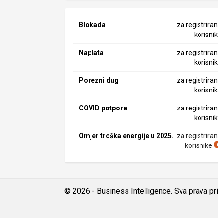
Blokada
za registrira
korisni
Naplata
za registrira
korisni
Porezni dug
za registrira
korisni
COVID potpore
za registrira
korisni
Omjer troška energije u 2025.
za registrira
korisnike
© 2026 - Business Intelligence. Sva prava pr