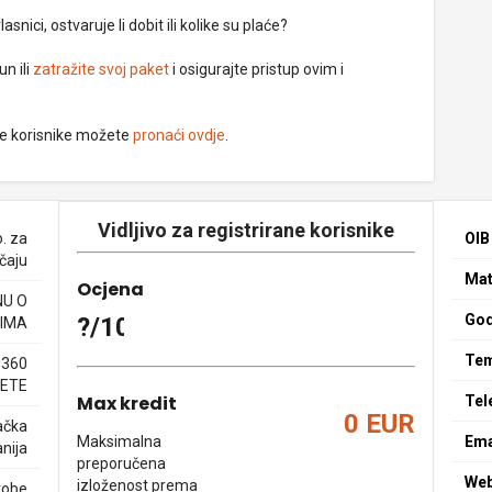
nici, ostvaruje li dobit ili kolike su plaće?
un ili
zatražite svoj paket
i osigurajte pristup ovim i
ne korisnike možete
pronaći ovdje
.
Vidljivo za registrirane korisnike
. za
OIB
čaju
Mat
Ocjena
NU O
God
?/10
IMA
Tem
0360
ETE
Max kredit
Tel
0 EUR
ačka
Maksimalna
Ema
nija
preporučena
We
izloženost prema
robe