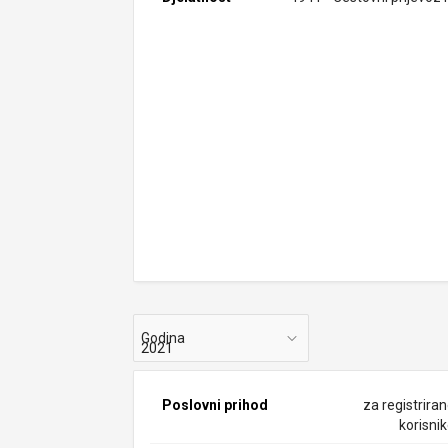
Godina
Poslovni prihod
za registrira
korisni