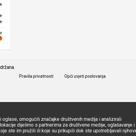
ke
ne
ke
ne
idržana.
Pravila privatnosti
Opći uvjeti poslovanja
 oglase, omogućili značajke društvenih medija i analizirali
okacije dijelimo s partnerima za društvene medije, oglašavanje i
e ste im pružili ili koje su prikupili dok ste upotrebljavali njihov