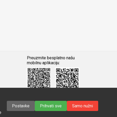
Preuzmite besplatno našu
mobilnu aplikaciju:
Android
iOS
Google
Apple
Play
Store
Postavke
Prihvati sve
Samo nužni
e