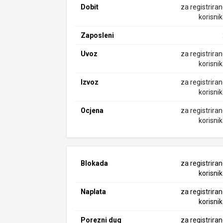
Dobit
za registrira
korisni
Zaposleni
Uvoz
za registrira
korisni
Izvoz
za registrira
korisni
Ocjena
za registrira
korisni
Blokada
za registrira
korisni
Naplata
za registrira
korisni
Porezni dug
za registrira