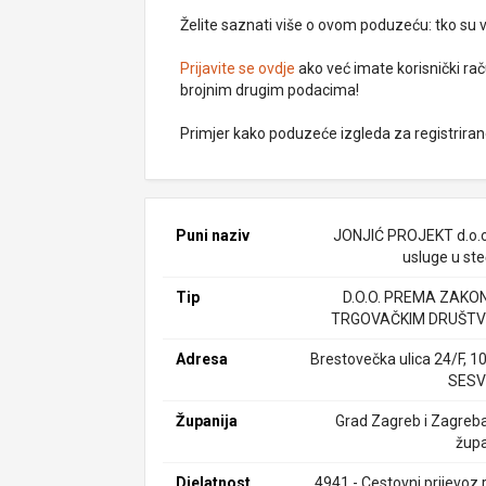
Želite saznati više o ovom poduzeću: tko su vlas
Prijavite se ovdje
ako već imate korisnički rač
brojnim drugim podacima!
Primjer kako poduzeće izgleda za registrira
Puni naziv
JONJIĆ PROJEKT d.o.o
usluge u ste
Tip
D.O.O. PREMA ZAKO
TRGOVAČKIM DRUŠTV
Adresa
Brestovečka ulica 24/F, 1
SESV
Županija
Grad Zagreb i Zagreb
župa
Djelatnost
4941 - Cestovni prijevoz 