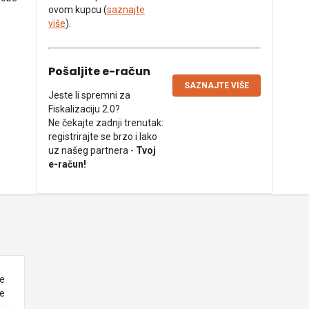
ovom kupcu (
saznajte
više
).
Pošaljite e-račun
SAZNAJTE VIŠE
Jeste li spremni za
Fiskalizaciju 2.0?
Ne čekajte zadnji trenutak:
registrirajte se brzo i lako
uz našeg partnera -
Tvoj
e-račun!
ne
ke