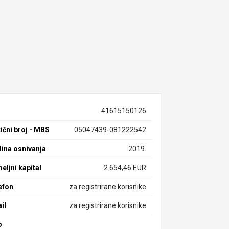
41615150126
ični broj - MBS
05047439-081222542
ina osnivanja
2019.
eljni kapital
2.654,46 EUR
efon
za registrirane korisnike
il
za registrirane korisnike
b