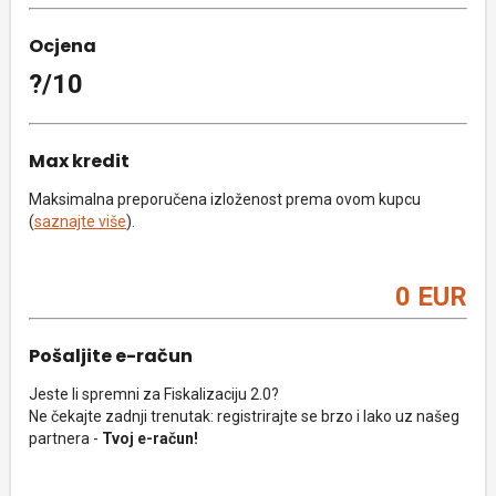
Ocjena
?/10
Max kredit
Maksimalna preporučena izloženost prema ovom kupcu
(
saznajte više
).
0 EUR
Pošaljite e-račun
Jeste li spremni za Fiskalizaciju 2.0?
Ne čekajte zadnji trenutak: registrirajte se brzo i lako uz našeg
partnera -
Tvoj e-račun!