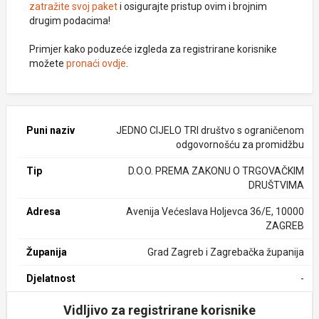
zatražite svoj paket
i osigurajte pristup ovim i brojnim
drugim podacima!
Primjer kako poduzeće izgleda za registrirane korisnike
možete
pronaći ovdje
.
Puni naziv
JEDNO CIJELO TRI društvo s ograničenom
odgovornošću za promidžbu
Tip
D.O.O. PREMA ZAKONU O TRGOVAČKIM
DRUŠTVIMA
Adresa
Avenija Većeslava Holjevca 36/E, 10000
ZAGREB
Županija
Grad Zagreb i Zagrebačka županija
Djelatnost
-
Vidljivo za registrirane korisnike