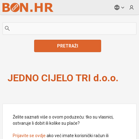
Skip to Main Content
PRETRAŽI
JEDNO CIJELO TRI d.o.o.
JEDNO CIJELO TRI d.o.o.
Želite saznati više o ovom poduzeću: tko su vlasnici,
ostvaruje li dobit ili kolike su plaće?
Prijavite se ovdje
ako već imate korisnički račun ili