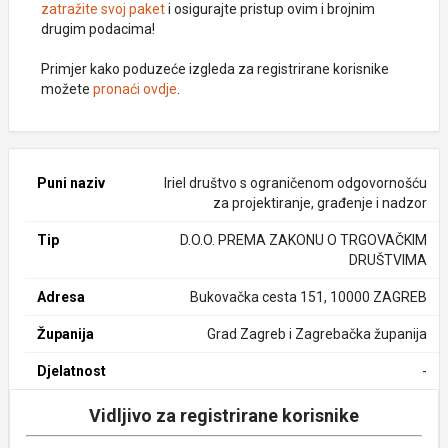
zatražite svoj paket
i osigurajte pristup ovim i brojnim
drugim podacima!
Primjer kako poduzeće izgleda za registrirane korisnike
možete
pronaći ovdje
.
Puni naziv
Iriel društvo s ograničenom odgovornošću
za projektiranje, građenje i nadzor
Tip
D.O.O. PREMA ZAKONU O TRGOVAČKIM
DRUŠTVIMA
Adresa
Bukovačka cesta 151, 10000 ZAGREB
Županija
Grad Zagreb i Zagrebačka županija
Djelatnost
-
Vidljivo za registrirane korisnike