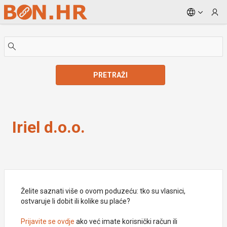
Skip to Main Content
PRETRAŽI
Iriel d.o.o.
Iriel d.o.o.
Želite saznati više o ovom poduzeću: tko su vlasnici,
ostvaruje li dobit ili kolike su plaće?
Prijavite se ovdje
ako već imate korisnički račun ili