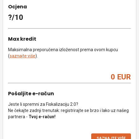
Ocjena
?/10
Max kredit
Maksimalna preporučena izloženost prema ovom kupcu
(
saznajte više
).
0 EUR
Pošaljite e-račun
Jeste li spremni za Fiskalizaciju 2.0?
Ne čekajte zadnji trenutak: registrirajte se brzo i lako uz našeg
partnera -
Tvoj e-račun!
SAZNAJTE VIŠE