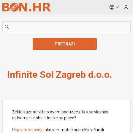
Skip to Main Content
PRETRAŽI
Infinite Sol Zagreb d.o.o.
Infinite Sol Zagreb d.o.o.
Želite saznati više o ovom poduzeću: tko su vlasnici,
ostvaruje li dobit ili kolike su plaće?
Prijavite se ovdje
ako već imate korisnički račun ili