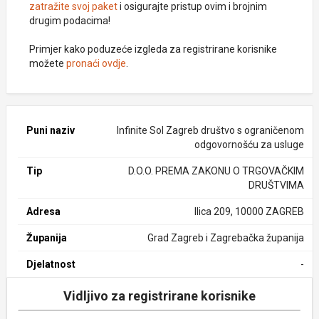
zatražite svoj paket
i osigurajte pristup ovim i brojnim
drugim podacima!
Primjer kako poduzeće izgleda za registrirane korisnike
možete
pronaći ovdje
.
Puni naziv
Infinite Sol Zagreb društvo s ograničenom
odgovornošću za usluge
Tip
D.O.O. PREMA ZAKONU O TRGOVAČKIM
DRUŠTVIMA
Adresa
Ilica 209, 10000 ZAGREB
Županija
Grad Zagreb i Zagrebačka županija
Djelatnost
-
Vidljivo za registrirane korisnike