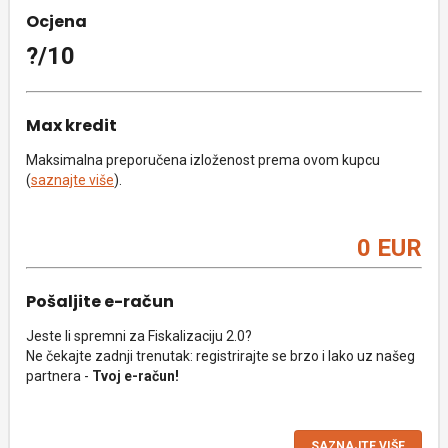
Ocjena
?/10
Max kredit
Maksimalna preporučena izloženost prema ovom kupcu
(
saznajte više
).
0 EUR
Pošaljite e-račun
Jeste li spremni za Fiskalizaciju 2.0?
Ne čekajte zadnji trenutak: registrirajte se brzo i lako uz našeg
partnera -
Tvoj e-račun!
SAZNAJTE VIŠE