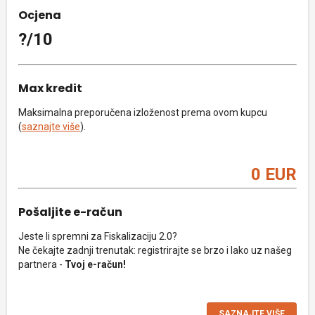
Ocjena
?/10
Max kredit
Maksimalna preporučena izloženost prema ovom kupcu
(
saznajte više
).
0 EUR
Pošaljite e-račun
Jeste li spremni za Fiskalizaciju 2.0?
Ne čekajte zadnji trenutak: registrirajte se brzo i lako uz našeg
partnera -
Tvoj e-račun!
SAZNAJTE VIŠE