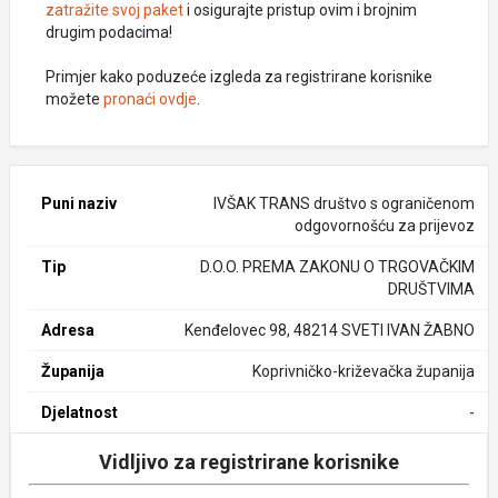
zatražite svoj paket
i osigurajte pristup ovim i brojnim
drugim podacima!
Primjer kako poduzeće izgleda za registrirane korisnike
možete
pronaći ovdje
.
Puni naziv
IVŠAK TRANS društvo s ograničenom
odgovornošću za prijevoz
Tip
D.O.O. PREMA ZAKONU O TRGOVAČKIM
DRUŠTVIMA
Adresa
Kenđelovec 98, 48214 SVETI IVAN ŽABNO
Županija
Koprivničko-križevačka županija
Djelatnost
-
Vidljivo za registrirane korisnike