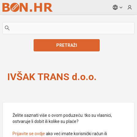
Skip to Main Content
PRETRAŽI
IVŠAK TRANS d.o.o.
IVŠAK TRANS d.o.o.
Želite saznati više o ovom poduzeću: tko su vlasnici,
ostvaruje li dobit ili kolike su plaće?
Prijavite se ovdje
ako već imate korisnički račun ili