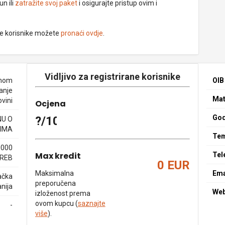
un ili
zatražite svoj paket
i osigurajte pristup ovim i
ne korisnike možete
pronaći ovdje
.
Vidljivo za registrirane korisnike
enom
OIB
anje
Mat
ovini
Ocjena
God
?/10
NU O
IMA
Tem
0000
Max kredit
Tel
REB
0 EUR
Maksimalna
Ema
ačka
preporučena
nija
We
izloženost prema
ovom kupcu (
saznajte
-
više
).