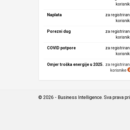
korisni
Naplata
za registrira
korisni
Porezni dug
za registrira
korisni
COVID potpore
za registrira
korisni
Omjer troška energije u 2025.
za registrira
korisnike
© 2026 - Business Intelligence. Sva prava pr