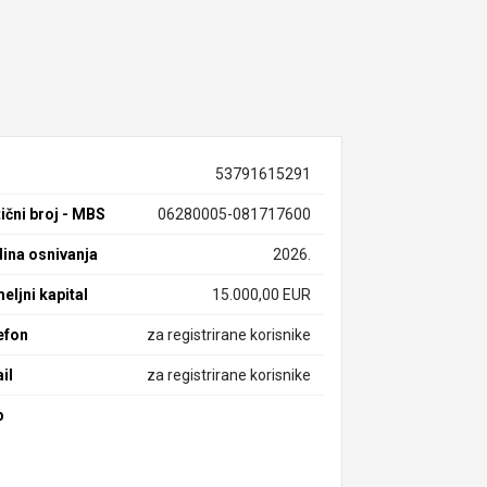
53791615291
ični broj - MBS
06280005-081717600
ina osnivanja
2026.
eljni kapital
15.000,00 EUR
efon
za registrirane korisnike
il
za registrirane korisnike
b