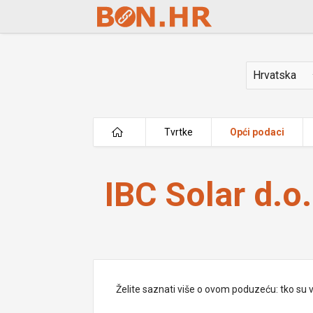
Skip to Main Content
Država
Tvrtke
Opći podaci
IBC Solar d.o.o.
IBC Solar d.o.
Želite saznati više o ovom poduzeću: tko su vlas