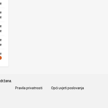
ke
ne
ke
ne
ke
ne
ke
ne
idržana.
Pravila privatnosti
Opći uvjeti poslovanja