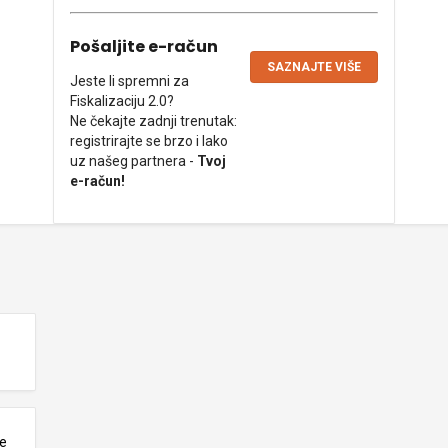
Pošaljite e-račun
SAZNAJTE VIŠE
Jeste li spremni za
Fiskalizaciju 2.0?
Ne čekajte zadnji trenutak:
registrirajte se brzo i lako
uz našeg partnera -
Tvoj
e-račun!
ne