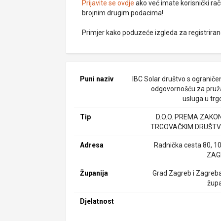
Prijavite se ovdje
ako već imate korisnički rač
brojnim drugim podacima!
Primjer kako poduzeće izgleda za registrira
Puni naziv
IBC Solar društvo s ogranič
odgovornošću za pruž
usluga u trg
Tip
D.O.O. PREMA ZAKO
TRGOVAČKIM DRUŠTV
Adresa
Radnička cesta 80, 1
ZAG
Županija
Grad Zagreb i Zagreb
župa
Djelatnost