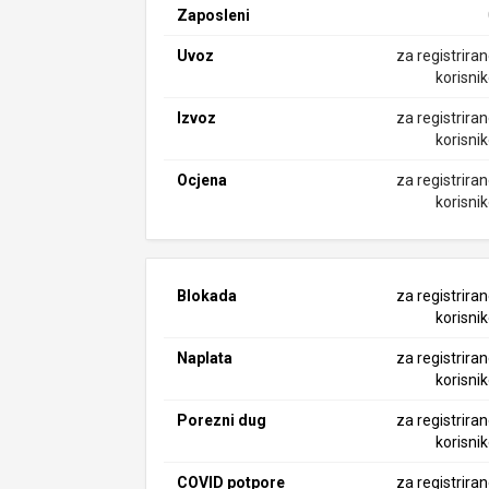
Zaposleni
Uvoz
za registrira
korisni
Izvoz
za registrira
korisni
Ocjena
za registrira
korisni
Blokada
za registrira
korisni
Naplata
za registrira
korisni
Porezni dug
za registrira
korisni
COVID potpore
za registrira