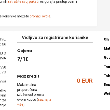
un ili
zatražite svoj paket
i osigurajte pristup ovim i
ne korisnike možete
pronaći ovdje
.
Vidljivo za registrirane korisnike
nju,
OIB
ečaju
Mat
Ocjena
NU O
God
?/10
IMA
Tem
1550
OVO
Max kredit
Tel
0 EUR
nija
Maksimalna
Ema
preporučena
liko
We
izloženost prema
skim
ovom kupcu (
saznajte
m za
više
).
janje