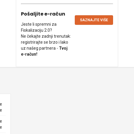
Pošaljite e-račun
SAZNAJTE VIŠE
Jeste li spremni za
Fiskalizaciju 2.0?
Ne čekajte zadnji trenutak:
registrirajte se brzo i lako
uz našeg partnera -
Tvoj
e-račun!
ne
ke
ne
ke