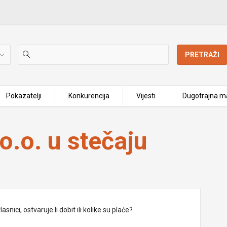
PRETRAŽI
Pokazatelji
Konkurencija
Vijesti
Dugotrajna ma
.o. u stečaju
nici, ostvaruje li dobit ili kolike su plaće?