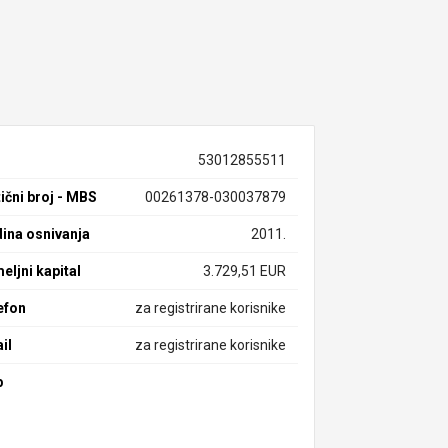
53012855511
ični broj - MBS
00261378-030037879
ina osnivanja
2011.
eljni kapital
3.729,51 EUR
efon
za registrirane korisnike
il
za registrirane korisnike
b