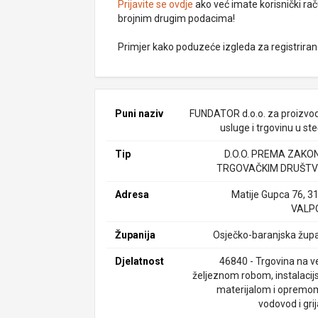
Prijavite se ovdje
ako već imate korisnički rač
brojnim drugim podacima!
Primjer kako poduzeće izgleda za registrira
Puni naziv
FUNDATOR d.o.o. za proizvod
usluge i trgovinu u st
Tip
D.O.O. PREMA ZAKO
TRGOVAČKIM DRUŠTV
Adresa
Matije Gupca 76, 3
VALP
Županija
Osječko-baranjska župa
Djelatnost
46840 - Trgovina na ve
željeznom robom, instalacij
materijalom i opremo
vodovod i gri