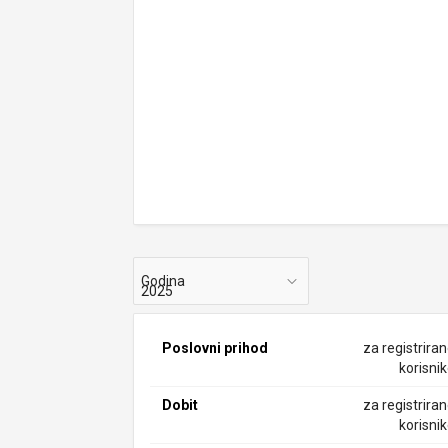
Godina
Poslovni prihod
za registrira
korisni
Dobit
za registrira
korisni