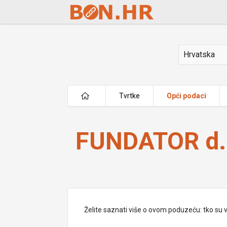
Skip to Main Content
Država
Tvrtke
Opći podaci
FUNDATOR d.o.o. u stečaju
FUNDATOR d.o
Želite saznati više o ovom poduzeću: tko su vlas