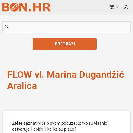
Skip to Main Content
PRETRAŽI
FLOW vl. Marina Dugandžić Aralica
FLOW vl. Marina Dugandžić
Aralica
Želite saznati više o ovom poduzeću: tko su vlasnici,
ostvaruje li dobit ili kolike su plaće?