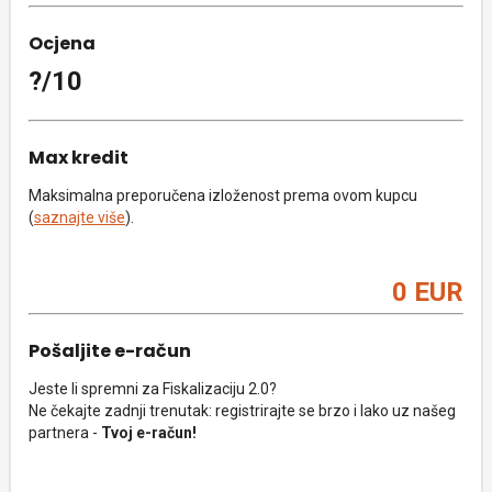
Ocjena
?/10
Max kredit
Maksimalna preporučena izloženost prema ovom kupcu
(
saznajte više
).
0 EUR
Pošaljite e-račun
Jeste li spremni za Fiskalizaciju 2.0?
Ne čekajte zadnji trenutak: registrirajte se brzo i lako uz našeg
partnera -
Tvoj e-račun!