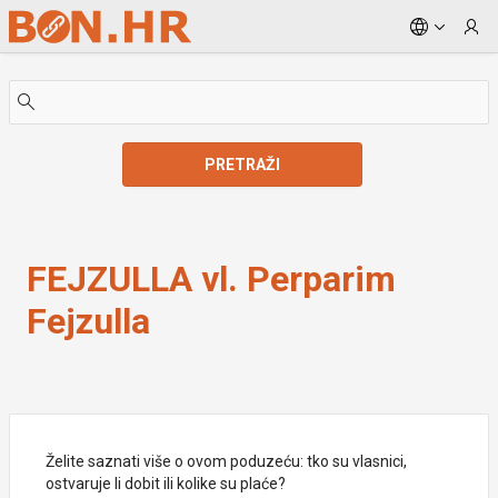
Skip to Main Content
PRETRAŽI
FEJZULLA vl. Perparim Fejzulla
FEJZULLA vl. Perparim
Fejzulla
Želite saznati više o ovom poduzeću: tko su vlasnici,
ostvaruje li dobit ili kolike su plaće?