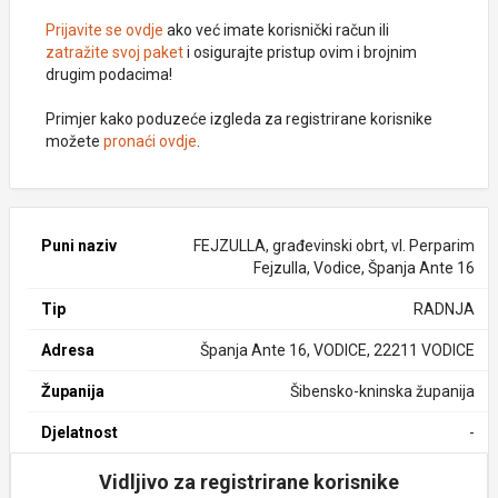
Prijavite se ovdje
ako već imate korisnički račun ili
zatražite svoj paket
i osigurajte pristup ovim i brojnim
drugim podacima!
Primjer kako poduzeće izgleda za registrirane korisnike
možete
pronaći ovdje
.
Puni naziv
FEJZULLA, građevinski obrt, vl. Perparim
Fejzulla, Vodice, Španja Ante 16
Tip
RADNJA
Adresa
Španja Ante 16, VODICE, 22211 VODICE
Županija
Šibensko-kninska županija
Djelatnost
-
Vidljivo za registrirane korisnike