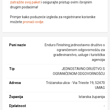
zatražite svoj paket
i osigurajte pristup ovim i brojnim
drugim podacima!
Primjer kako poduzeće izgleda za registrirane korisnike
možete
pronaći ovdje
.
Puni naziv
Enduro Finishing jednostavno društvo s
ograničenom odgovornošću za
građevinarstvo, usluge i turistička
agencija
Tip
JEDNOSTAVNO DRUŠTVO S
OGRANIČENOM ODGOVORNOŠĆU
Adresa
Tršćanska ulica - Via Trieste 19, 52470
UMAG
Županija
Istarska županija
Djelatnost
-