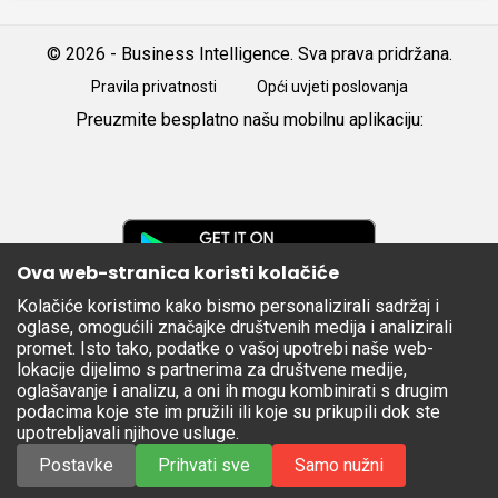
© 2026 - Business Intelligence. Sva prava pridržana.
Pravila privatnosti
Opći uvjeti poslovanja
Preuzmite besplatno našu mobilnu aplikaciju:
Android
iOS
Google
Play
Ova web-stranica koristi kolačiće
Kolačiće koristimo kako bismo personalizirali sadržaj i
Apple
oglase, omogućili značajke društvenih medija i analizirali
Store
promet. Isto tako, podatke o vašoj upotrebi naše web-
lokacije dijelimo s partnerima za društvene medije,
oglašavanje i analizu, a oni ih mogu kombinirati s drugim
podacima koje ste im pružili ili koje su prikupili dok ste
upotrebljavali njihove usluge.
Postavke
Prihvati sve
Samo nužni