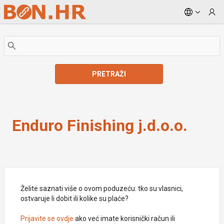
Skip to Main Content
PRETRAŽI
Enduro Finishing j.d.o.o.
Enduro Finishing j.d.o.o.
Želite saznati više o ovom poduzeću: tko su vlasnici,
ostvaruje li dobit ili kolike su plaće?
Prijavite se ovdje
ako već imate korisnički račun ili