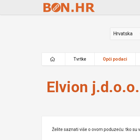
Skip to Main Content
Država
Tvrtke
Opći podaci
Elvion j.d.o.o.
Elvion j.d.o.o.
Želite saznati više o ovom poduzeću: tko su vlas