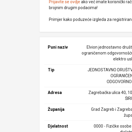
Prijavite se ovdje
ako već imate korisnički rač
brojnim drugim podacima!
Primjer kako poduzeće izgleda za registrira
Puni naziv
Elvion jednostavno društ
ograničenom odgovornošć
elektro us
Tip
JEDNOSTAVNO DRUŠTV
OGRANIČE
ODGOVORNO
Adresa
Zagrebačka ulica 40, 1
ŠIR
Županija
Grad Zagreb i Zagreb
župa
Djelatnost
0000 - Fizičke osobe