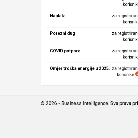
korisni
Naplata
za registrira
korisni
Porezni dug
za registrira
korisni
COVID potpore
za registrira
korisni
Omjer troška energije u 2025.
za registrira
korisnike
© 2026 - Business Intelligence. Sva prava pr