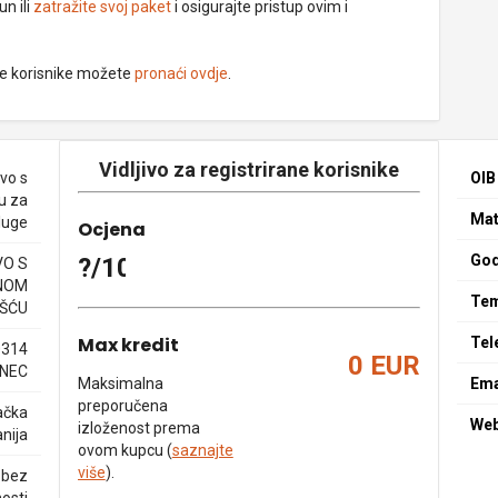
un ili
zatražite svoj paket
i osigurajte pristup ovim i
ne korisnike možete
pronaći ovdje
.
Vidljivo za registrirane korisnike
vo s
OIB
u za
Mat
luge
Ocjena
God
?/10
O S
NOM
Tem
ŠĆU
Max kredit
Tel
0314
0 EUR
INEC
Maksimalna
Ema
preporučena
ačka
We
izloženost prema
nija
ovom kupcu (
saznajte
više
).
 bez