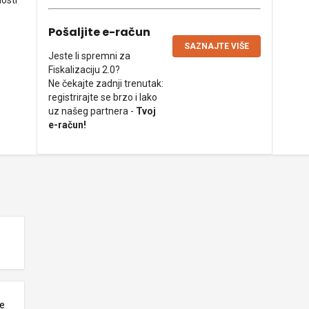
nosti
Pošaljite e-račun
SAZNAJTE VIŠE
Jeste li spremni za
Fiskalizaciju 2.0?
Ne čekajte zadnji trenutak:
registrirajte se brzo i lako
uz našeg partnera -
Tvoj
e-račun!
ne