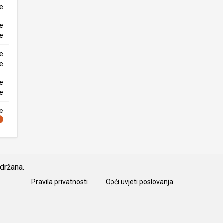
ke
ne
ke
ne
ke
ne
ke
ne
idržana.
Pravila privatnosti
Opći uvjeti poslovanja