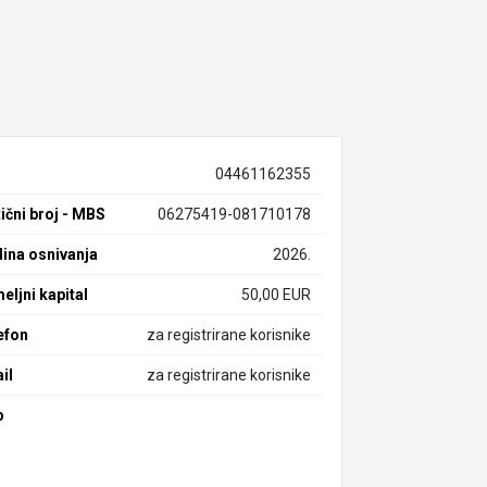
04461162355
ični broj - MBS
06275419-081710178
ina osnivanja
2026.
eljni kapital
50,00 EUR
efon
za registrirane korisnike
il
za registrirane korisnike
b