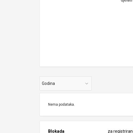
djelat
Godina
Nema podataka.
Blokada
za registrira