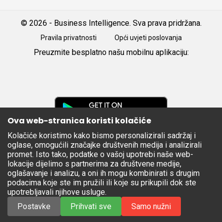
© 2026 - Business Intelligence. Sva prava pridržana.
Pravila privatnosti
Opći uvjeti poslovanja
Preuzmite besplatno našu mobilnu aplikaciju:
Android
iOS
Google
Play
Ova web-stranica koristi kolačiće
Kolačiće koristimo kako bismo personalizirali sadržaj i
Apple
oglase, omogućili značajke društvenih medija i analizirali
Store
promet. Isto tako, podatke o vašoj upotrebi naše web-
lokacije dijelimo s partnerima za društvene medije,
oglašavanje i analizu, a oni ih mogu kombinirati s drugim
podacima koje ste im pružili ili koje su prikupili dok ste
upotrebljavali njihove usluge.
Postavke
Prihvati sve
Samo nužni