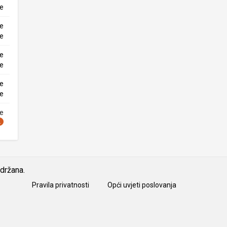
ke
ne
ke
ne
ke
ne
ke
ne
idržana.
Pravila privatnosti
Opći uvjeti poslovanja