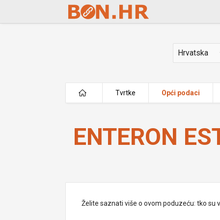
Skip to Main Content
Država
Tvrtke
Opći podaci
ENTERON ESTATES d.o.o.
ENTERON EST
Želite saznati više o ovom poduzeću: tko su vlas