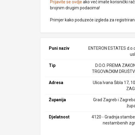
Prijavite se ovdje
ako već imate korisnički rač
brojnim drugim podacima!
Primjer kako poduzeće izgleda za registrira
Puni naziv
ENTERON ESTATES d.o.o
us
Tip
D.O.O. PREMA ZAKO
TRGOVAČKIM DRUŠTV
Adresa
Ulica Ivana Šibla 17, 
ZAG
Županija
Grad Zagreb i Zagreb
župa
Djelatnost
4120 - Gradnja stamben
nestambenih zg