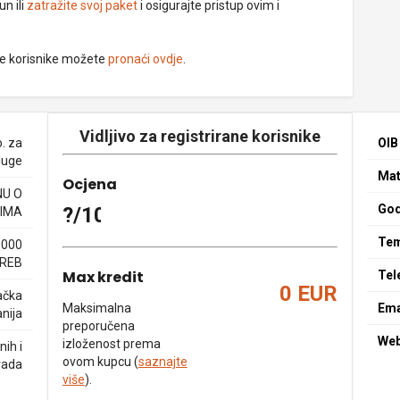
un ili
zatražite svoj paket
i osigurajte pristup ovim i
ne korisnike možete
pronaći ovdje
.
Vidljivo za registrirane korisnike
. za
OIB
luge
Mat
Ocjena
NU O
God
?/10
IMA
Tem
10000
REB
Max kredit
Tel
0 EUR
ačka
Maksimalna
Ema
nija
preporučena
We
izloženost prema
ih i
ovom kupcu (
saznajte
rada
više
).