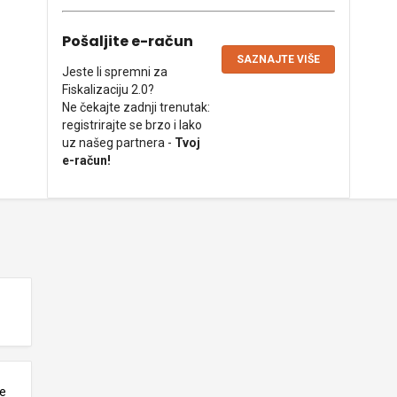
Pošaljite e-račun
SAZNAJTE VIŠE
Jeste li spremni za
Fiskalizaciju 2.0?
Ne čekajte zadnji trenutak:
registrirajte se brzo i lako
uz našeg partnera -
Tvoj
e-račun!
ne