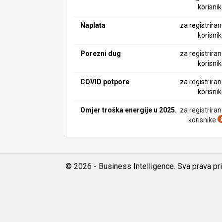
korisni
Naplata
za registrira
korisni
Porezni dug
za registrira
korisni
COVID potpore
za registrira
korisni
Omjer troška energije u 2025.
za registrira
korisnike
© 2026 - Business Intelligence. Sva prava pr