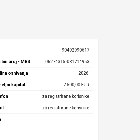
90492990617
ični broj - MBS
06274315-081714953
ina osnivanja
2026.
eljni kapital
2.500,00 EUR
efon
za registrirane korisnike
il
za registrirane korisnike
b