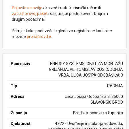
Prijavite se ovdje
ako već imate korisnički račun ili
zatražite svoj paket
i osigurajte pristup ovim i brojnim
drugim podacima!
Primjer kako poduzeće izgleda za registrirane korisnike
možete
pronaći ovdje
.
Puni naziv
ENERGY SYSTEMS, OBRT ZA MONTAŽU
GRIJANJA, VL. TOMISLAV ĆOSIĆ, DONJA
VRBA, ULICA JOSIPA ODOBAŠIĆA 3
Tip
RADNJA
Adresa
Ulica Josipa Odobašića 3, 35000
SLAVONSKI BROD
Županija
Brodsko-posavska županija
Djelatnost
4322 - Uvođenje instalacija vodovoda,