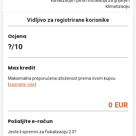
kanalizacije i plina i instalacija za grijanje i
klimatizaciju
Vidljivo za registrirane korisnike
Ocjena
?/10
Max kredit
Maksimalna preporučena izloženost prema ovom kupcu
(
saznajte više
).
0 EUR
Pošaljite e-račun
Jeste li spremni za Fiskalizaciju 2.0?