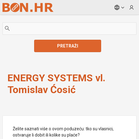
Skip to Main Content
PRETRAŽI
ENERGY SYSTEMS vl. Tomislav Ćosić
ENERGY SYSTEMS vl.
Tomislav Ćosić
Želite saznati više o ovom poduzeću: tko su vlasnici,
ostvaruje li dobit ili kolike su plaće?