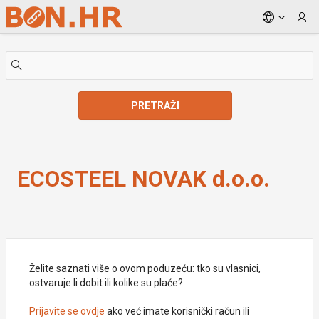
Skip to Main Content
PRETRAŽI
ECOSTEEL NOVAK d.o.o.
ECOSTEEL NOVAK d.o.o.
Želite saznati više o ovom poduzeću: tko su vlasnici,
ostvaruje li dobit ili kolike su plaće?
Prijavite se ovdje
ako već imate korisnički račun ili