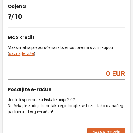
Ocjena
?/10
Max kredit
Maksimalna preporučena izloženost prema ovom kupcu
(
saznajte više
).
0 EUR
Pošaljite e-račun
Jeste li spremni za Fiskalizaciju 2.0?
Ne čekajte zadnji trenutak: registrirajte se brzo i lako uz našeg
partnera -
Tvoj e-račun!
SAZNAJTE VIŠE