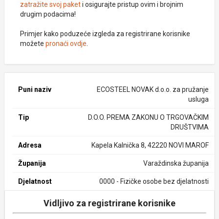
zatražite svoj paket
i osigurajte pristup ovim i brojnim
drugim podacima!
Primjer kako poduzeće izgleda za registrirane korisnike
možete
pronaći ovdje
.
Puni naziv
ECOSTEEL NOVAK d.o.o. za pružanje
usluga
Tip
D.O.O. PREMA ZAKONU O TRGOVAČKIM
DRUŠTVIMA
Adresa
Kapela Kalnička 8, 42220 NOVI MAROF
Županija
Varaždinska županija
Djelatnost
0000 - Fizičke osobe bez djelatnosti
Vidljivo za registrirane korisnike