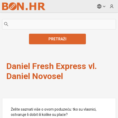
Skip to Main Content
PRETRAŽI
Daniel Fresh Express vl. Daniel Novosel
Daniel Fresh Express vl.
Daniel Novosel
Želite saznati više o ovom poduzeću: tko su vlasnici,
ostvaruje li dobit ili kolike su plaće?