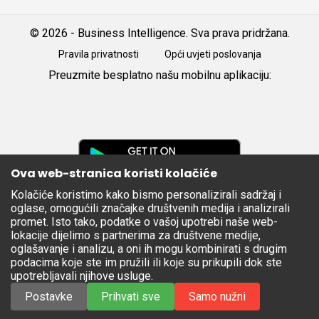
© 2026 - Business Intelligence. Sva prava pridržana.
Pravila privatnosti
Opći uvjeti poslovanja
Preuzmite besplatno našu mobilnu aplikaciju:
Android
iOS
Google
Play
Ova web-stranica koristi kolačiće
Kolačiće koristimo kako bismo personalizirali sadržaj i
Apple
oglase, omogućili značajke društvenih medija i analizirali
Store
promet. Isto tako, podatke o vašoj upotrebi naše web-
lokacije dijelimo s partnerima za društvene medije,
oglašavanje i analizu, a oni ih mogu kombinirati s drugim
podacima koje ste im pružili ili koje su prikupili dok ste
upotrebljavali njihove usluge.
Postavke
Prihvati sve
Samo nužni