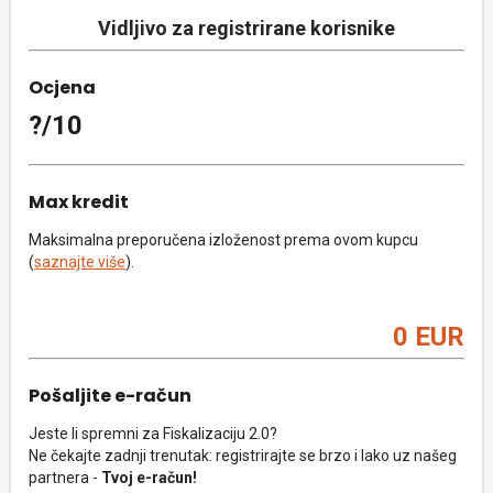
Vidljivo za registrirane korisnike
Ocjena
?/10
Max kredit
Maksimalna preporučena izloženost prema ovom kupcu
(
saznajte više
).
0 EUR
Pošaljite e-račun
Jeste li spremni za Fiskalizaciju 2.0?
Ne čekajte zadnji trenutak: registrirajte se brzo i lako uz našeg
partnera -
Tvoj e-račun!