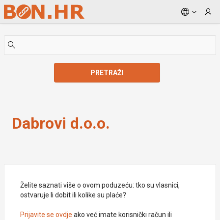
Skip to Main Content
PRETRAŽI
Dabrovi d.o.o.
Dabrovi d.o.o.
Želite saznati više o ovom poduzeću: tko su vlasnici,
ostvaruje li dobit ili kolike su plaće?
Prijavite se ovdje
ako već imate korisnički račun ili