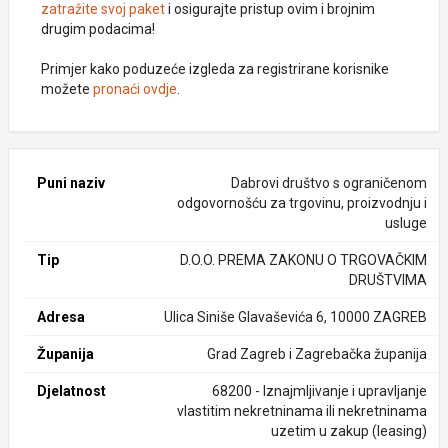
zatražite svoj paket
i osigurajte pristup ovim i brojnim
drugim podacima!
Primjer kako poduzeće izgleda za registrirane korisnike
možete
pronaći ovdje
.
Puni naziv
Dabrovi društvo s ograničenom
odgovornošću za trgovinu, proizvodnju i
usluge
Tip
D.O.O. PREMA ZAKONU O TRGOVAČKIM
DRUŠTVIMA
Adresa
Ulica Siniše Glavaševića 6, 10000 ZAGREB
Županija
Grad Zagreb i Zagrebačka županija
Djelatnost
68200 - Iznajmljivanje i upravljanje
vlastitim nekretninama ili nekretninama
uzetim u zakup (leasing)