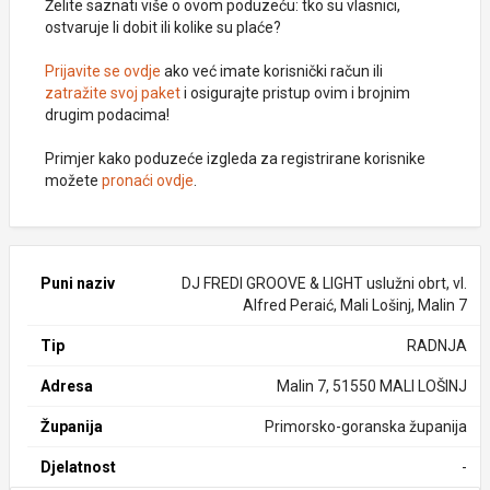
Želite saznati više o ovom poduzeću: tko su vlasnici,
ostvaruje li dobit ili kolike su plaće?
Prijavite se ovdje
ako već imate korisnički račun ili
zatražite svoj paket
i osigurajte pristup ovim i brojnim
drugim podacima!
Primjer kako poduzeće izgleda za registrirane korisnike
možete
pronaći ovdje
.
Puni naziv
DJ FREDI GROOVE & LIGHT uslužni obrt, vl.
Alfred Peraić, Mali Lošinj, Malin 7
Tip
RADNJA
Adresa
Malin 7, 51550 MALI LOŠINJ
Županija
Primorsko-goranska županija
Djelatnost
-