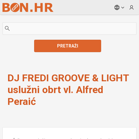
Skip to Main Content
PRETRAŽI
DJ FREDI GROOVE & LIGHT uslužni obrt vl. Alfred Per
DJ FREDI GROOVE & LIGHT
uslužni obrt vl. Alfred
Peraić