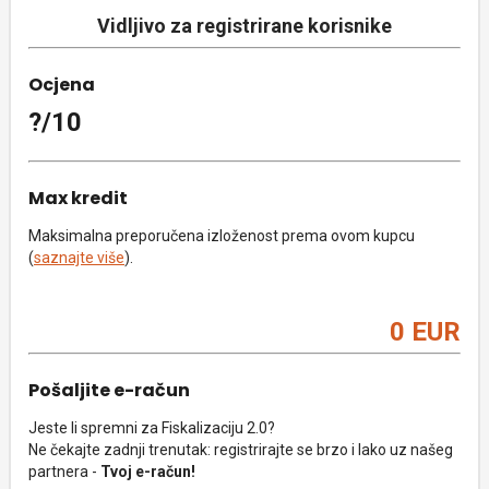
Vidljivo za registrirane korisnike
Ocjena
?/10
Max kredit
Maksimalna preporučena izloženost prema ovom kupcu
(
saznajte više
).
0 EUR
Pošaljite e-račun
Jeste li spremni za Fiskalizaciju 2.0?
Ne čekajte zadnji trenutak: registrirajte se brzo i lako uz našeg
partnera -
Tvoj e-račun!