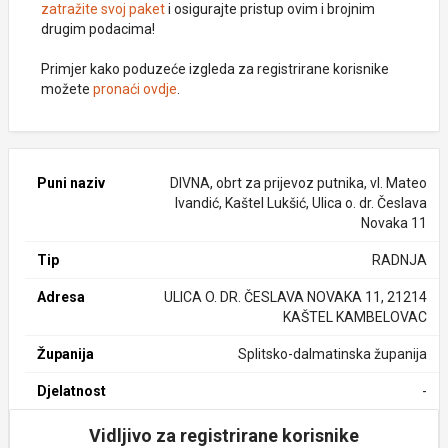
zatražite svoj paket
i osigurajte pristup ovim i brojnim
drugim podacima!
Primjer kako poduzeće izgleda za registrirane korisnike
možete
pronaći ovdje
.
Puni naziv
DIVNA, obrt za prijevoz putnika, vl. Mateo
Ivandić, Kaštel Lukšić, Ulica o. dr. Česlava
Novaka 11
Tip
RADNJA
Adresa
ULICA O. DR. ČESLAVA NOVAKA 11, 21214
KAŠTEL KAMBELOVAC
Županija
Splitsko-dalmatinska županija
Djelatnost
-
Vidljivo za registrirane korisnike