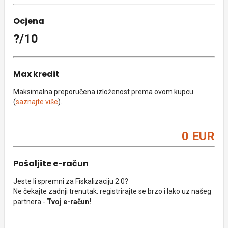
Ocjena
?/10
Max kredit
Maksimalna preporučena izloženost prema ovom kupcu
(
saznajte više
).
0 EUR
Pošaljite e-račun
Jeste li spremni za Fiskalizaciju 2.0?
Ne čekajte zadnji trenutak: registrirajte se brzo i lako uz našeg
partnera -
Tvoj e-račun!