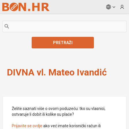
Skip to Main Content
PRETRAŽI
DIVNA vl. Mateo Ivandić
DIVNA vl. Mateo Ivandić
Želite saznati više o ovom poduzeću: tko su vlasnici,
ostvaruje li dobit ili kolike su plaće?
Prijavite se ovdje
ako već imate korisnički račun ili