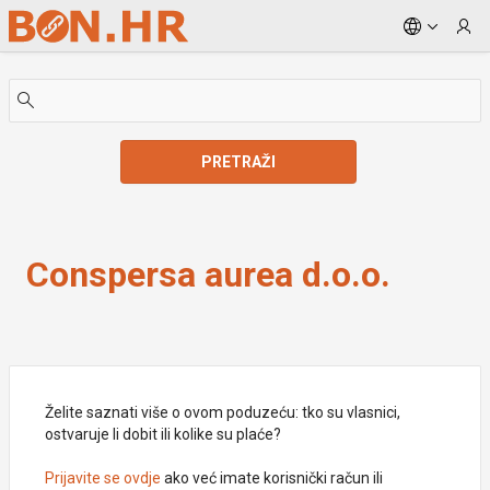
Skip to Main Content
PRETRAŽI
Conspersa aurea d.o.o.
Conspersa aurea d.o.o.
Želite saznati više o ovom poduzeću: tko su vlasnici,
ostvaruje li dobit ili kolike su plaće?
Prijavite se ovdje
ako već imate korisnički račun ili