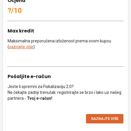
Ocjena
?/10
Max kredit
Maksimalna preporučena izloženost prema ovom kupcu
(
saznajte više
).
Pošaljite e-račun
Jeste li spremni za Fiskalizaciju 2.0?
Ne čekajte zadnji trenutak: registrirajte se brzo i lako uz našeg
partnera -
Tvoj e-račun!
SAZNAJTE VIŠE