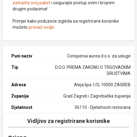
zatražite svoj paket
i osigurajte pristup ovim i brojnim
drugim podacima!
Primjer kako poduzeće izgleda za registrirane korisnike
možete
pronaći ovdje
.
Puni naziv
Conspersa aurea d.o.o. za usluge
Tip
D.O.O. PREMA ZAKONU O TRGOVAČKIM
DRUŠTVIMA
Adresa
Aleja lipa 1/D, 10000 ZAGREB
Županija
Grad Zagreb i Zagrebačka županija
Djelatnost
56110 - Djelatnosti restorana
Vidljivo za registrirane korisnike