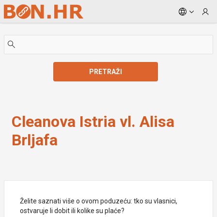
Skip to Main Content
PRETRAŽI
Cleanova Istria vl. Alisa Brljafa
Cleanova Istria vl. Alisa
Brljafa
Želite saznati više o ovom poduzeću: tko su vlasnici,
ostvaruje li dobit ili kolike su plaće?