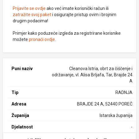
Prijavite se ovdje
ako već imate korisnički račun ili
zatražite svoj paket
i osigurajte pristup ovim i brojnim
drugim podacima!
Primjer kako poduzeće izgleda za registrirane korisnike
možete
pronaći ovdje
.
Puni naziv
Cleanova Istria, obrt za čiščenje i
održavanje, vl. Alisa Brljafa, Tar, Brajde 24
A
Tip
RADNJA
Adresa
BRAJDE 24 A, 52440 POREČ
Županija
Istarska županija
Djelatnost
-