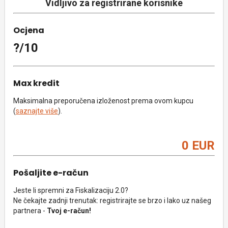
Vidljivo za registrirane korisnike
Ocjena
?/10
Max kredit
Maksimalna preporučena izloženost prema ovom kupcu
(
saznajte više
).
0 EUR
Pošaljite e-račun
Jeste li spremni za Fiskalizaciju 2.0?
Ne čekajte zadnji trenutak: registrirajte se brzo i lako uz našeg
partnera -
Tvoj e-račun!