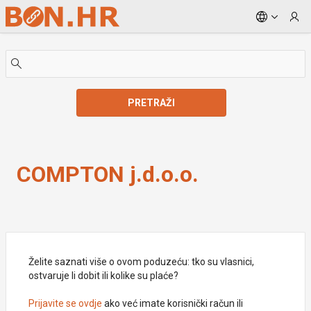
Skip to Main Content
PRETRAŽI
COMPTON j.d.o.o.
COMPTON j.d.o.o.
Želite saznati više o ovom poduzeću: tko su vlasnici,
ostvaruje li dobit ili kolike su plaće?
Prijavite se ovdje
ako već imate korisnički račun ili