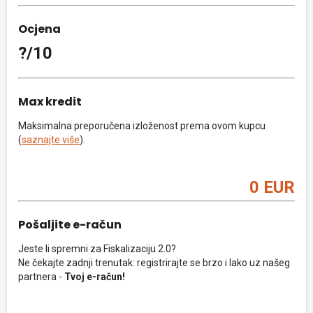
Ocjena
?/10
Max kredit
Maksimalna preporučena izloženost prema ovom kupcu
(
saznajte više
).
0 EUR
Pošaljite e-račun
Jeste li spremni za Fiskalizaciju 2.0?
Ne čekajte zadnji trenutak: registrirajte se brzo i lako uz našeg
partnera -
Tvoj e-račun!