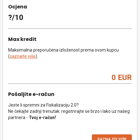
Ocjena
?/10
Max kredit
Maksimalna preporučena izloženost prema ovom kupcu
(
saznajte više
).
0 EUR
Pošaljite e-račun
Jeste li spremni za Fiskalizaciju 2.0?
Ne čekajte zadnji trenutak: registrirajte se brzo i lako uz našeg
partnera -
Tvoj e-račun!
SAZNAJTE VIŠE