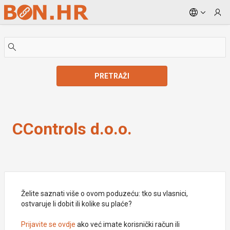
Skip to Main Content
PRETRAŽI
CControls d.o.o.
CControls d.o.o.
Želite saznati više o ovom poduzeću: tko su vlasnici,
ostvaruje li dobit ili kolike su plaće?
Prijavite se ovdje
ako već imate korisnički račun ili