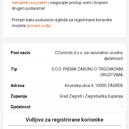
zatražite svoj paket
i osigurajte pristup ovim i brojnim
drugim podacima!
Primjer kako poduzeće izgleda za registrirane korisnike
možete
pronaći ovdje
.
Puni naziv
CControls d.o.o. za računalne i srodne
djelatnosti
Tip
D.O.O. PREMA ZAKONU O TRGOVAČKIM
DRUŠTVIMA
Adresa
Kovinska ulica 4, 10000 ZAGREB
Županija
Grad Zagreb i Zagrebačka županija
Djelatnost
-
Vidljivo za registrirane korisnike