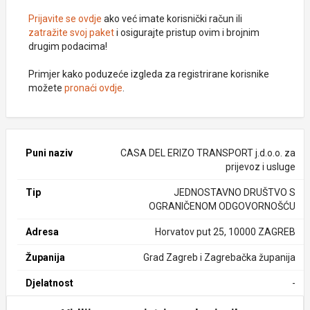
Prijavite se ovdje
ako već imate korisnički račun ili
zatražite svoj paket
i osigurajte pristup ovim i brojnim
drugim podacima!
Primjer kako poduzeće izgleda za registrirane korisnike
možete
pronaći ovdje
.
Puni naziv
CASA DEL ERIZO TRANSPORT j.d.o.o. za
prijevoz i usluge
Tip
JEDNOSTAVNO DRUŠTVO S
OGRANIČENOM ODGOVORNOŠĆU
Adresa
Horvatov put 25, 10000 ZAGREB
Županija
Grad Zagreb i Zagrebačka županija
Djelatnost
-