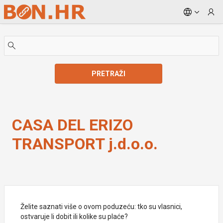
Skip to Main Content
PRETRAŽI
CASA DEL ERIZO TRANSPORT j.d.o.o.
CASA DEL ERIZO
TRANSPORT j.d.o.o.
Želite saznati više o ovom poduzeću: tko su vlasnici,
ostvaruje li dobit ili kolike su plaće?