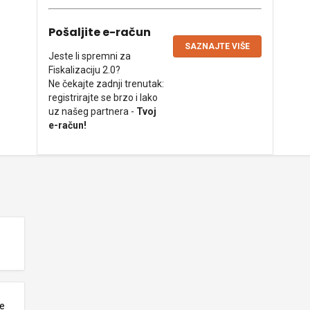
Pošaljite e-račun
SAZNAJTE VIŠE
Jeste li spremni za
Fiskalizaciju 2.0?
Ne čekajte zadnji trenutak:
registrirajte se brzo i lako
uz našeg partnera -
Tvoj
e-račun!
ne