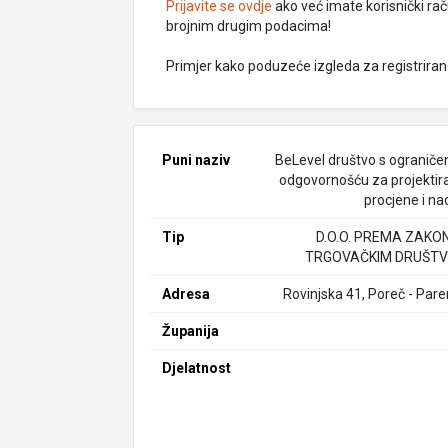
Prijavite se ovdje
ako već imate korisnički rač
brojnim drugim podacima!
Primjer kako poduzeće izgleda za registrira
Puni naziv
BeLevel društvo s ogranič
odgovornošću za projektira
procjene i na
Tip
D.O.O. PREMA ZAKO
TRGOVAČKIM DRUŠTV
Adresa
Rovinjska 41, Poreč - Pare
Županija
Djelatnost