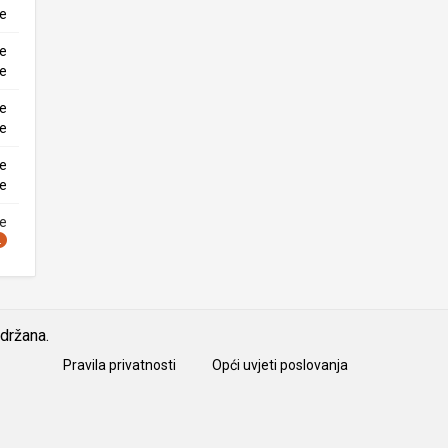
ke
ne
ke
ne
ke
ne
ke
ne
idržana.
Pravila privatnosti
Opći uvjeti poslovanja