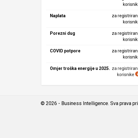
korisni
Naplata
za registrira
korisni
Porezni dug
za registrira
korisni
COVID potpore
za registrira
korisni
Omjer troška energije u 2025.
za registrira
korisnike
© 2026 - Business Intelligence. Sva prava pr