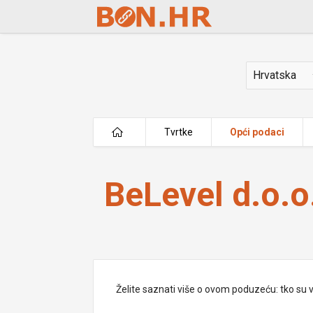
Skip to Main Content
Država
Tvrtke
Opći podaci
BeLevel d.o.o.
BeLevel d.o.o
Želite saznati više o ovom poduzeću: tko su vlas