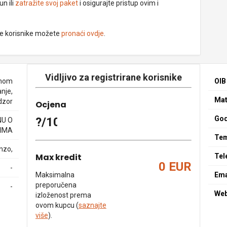
un ili
zatražite svoj paket
i osigurajte pristup ovim i
ne korisnike možete
pronaći ovdje
.
Vidljivo za registrirane korisnike
enom
OIB
nje,
Mat
dzor
Ocjena
God
?/10
NU O
IMA
Tem
nzo,
Max kredit
Tel
0 EUR
-
Maksimalna
Ema
preporučena
-
We
izloženost prema
ovom kupcu (
saznajte
više
).