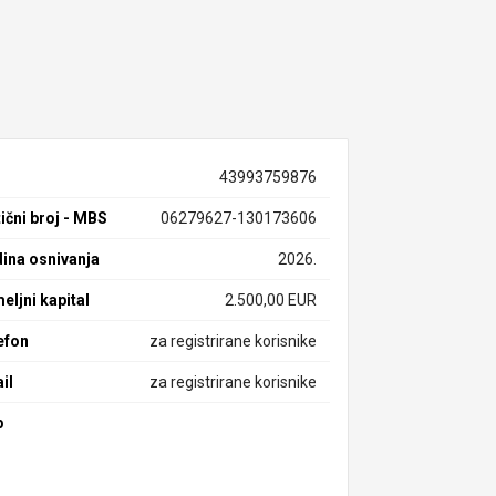
43993759876
ični broj - MBS
06279627-130173606
ina osnivanja
2026.
eljni kapital
2.500,00 EUR
efon
za registrirane korisnike
il
za registrirane korisnike
b