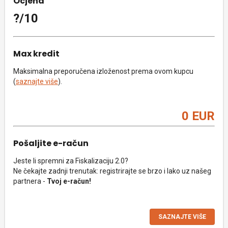
Ocjena
?/10
Max kredit
Maksimalna preporučena izloženost prema ovom kupcu
(
saznajte više
).
0 EUR
Pošaljite e-račun
Jeste li spremni za Fiskalizaciju 2.0?
Ne čekajte zadnji trenutak: registrirajte se brzo i lako uz našeg
partnera -
Tvoj e-račun!
SAZNAJTE VIŠE