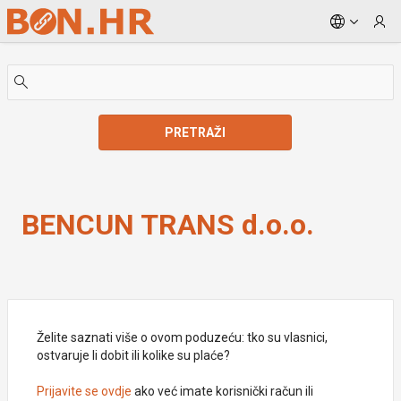
Skip to Main Content
PRETRAŽI
BENCUN TRANS d.o.o.
BENCUN TRANS d.o.o.
Želite saznati više o ovom poduzeću: tko su vlasnici,
ostvaruje li dobit ili kolike su plaće?
Prijavite se ovdje
ako već imate korisnički račun ili