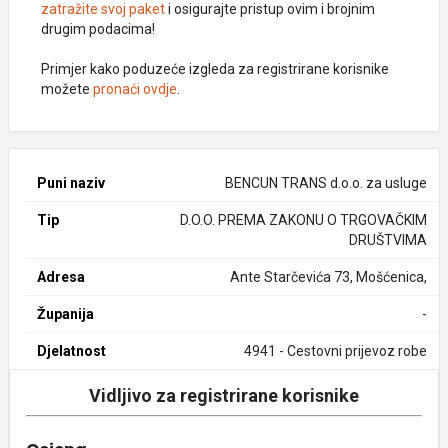
zatražite svoj paket
i osigurajte pristup ovim i brojnim
drugim podacima!
Primjer kako poduzeće izgleda za registrirane korisnike
možete
pronaći ovdje
.
Puni naziv
BENCUN TRANS d.o.o. za usluge
Tip
D.O.O. PREMA ZAKONU O TRGOVAČKIM
DRUŠTVIMA
Adresa
Ante Starčevića 73, Mošćenica,
Županija
-
Djelatnost
4941 - Cestovni prijevoz robe
Vidljivo za registrirane korisnike