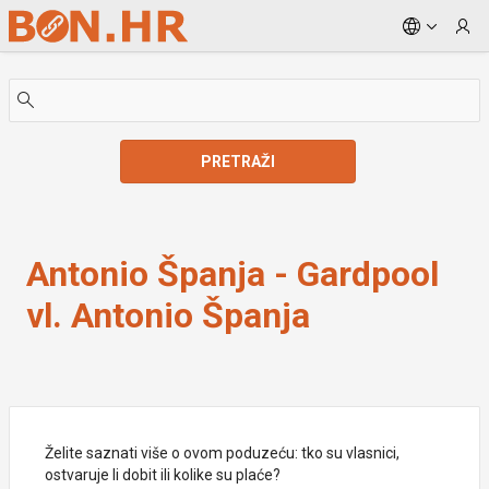
Skip to Main Content
PRETRAŽI
Antonio Španja - Gardpool vl. Antonio Španja
Antonio Španja - Gardpool
vl. Antonio Španja
Želite saznati više o ovom poduzeću: tko su vlasnici,
ostvaruje li dobit ili kolike su plaće?