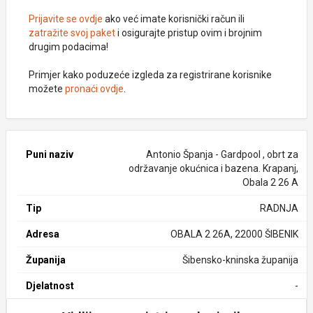
Prijavite se ovdje
ako već imate korisnički račun ili
zatražite svoj paket
i osigurajte pristup ovim i brojnim
drugim podacima!
Primjer kako poduzeće izgleda za registrirane korisnike
možete
pronaći ovdje
.
Puni naziv
Antonio Španja - Gardpool , obrt za
održavanje okućnica i bazena. Krapanj,
Obala 2 26 A
Tip
RADNJA
Adresa
OBALA 2 26A, 22000 ŠIBENIK
Županija
Šibensko-kninska županija
Djelatnost
-