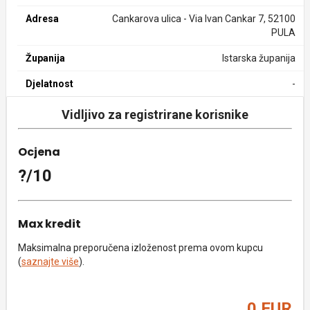
Adresa
Cankarova ulica - Via Ivan Cankar 7, 52100
PULA
Županija
Istarska županija
Djelatnost
-
Vidljivo za registrirane korisnike
Ocjena
?/10
Max kredit
Maksimalna preporučena izloženost prema ovom kupcu
(
saznajte više
).
0 EUR