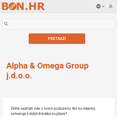
Skip to Main Content
PRETRAŽI
Alpha & Omega Group j.d.o.o.
Alpha & Omega Group
j.d.o.o.
Želite saznati više o ovom poduzeću: tko su vlasnici,
ostvaruje li dobit ili kolike su plaće?