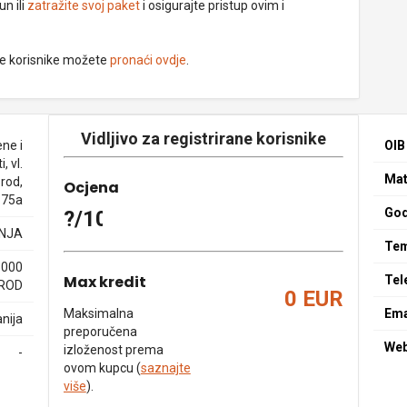
un ili
zatražite svoj paket
i osigurajte pristup ovim i
ne korisnike možete
pronaći ovdje
.
Vidljivo za registrirane korisnike
ne i
OIB
, vl.
Mat
Brod,
Ocjena
 75a
God
?/10
NJA
Tem
5000
Max kredit
Tel
BROD
0 EUR
Maksimalna
Ema
nija
preporučena
We
izloženost prema
-
ovom kupcu (
saznajte
više
).