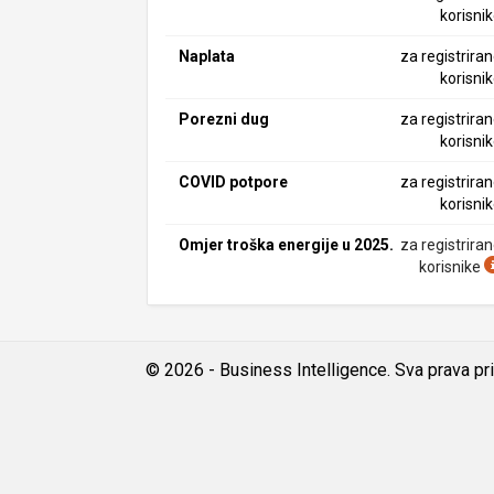
korisni
Naplata
za registrira
korisni
Porezni dug
za registrira
korisni
COVID potpore
za registrira
korisni
Omjer troška energije u 2025.
za registrira
korisnike
© 2026 - Business Intelligence. Sva prava pr