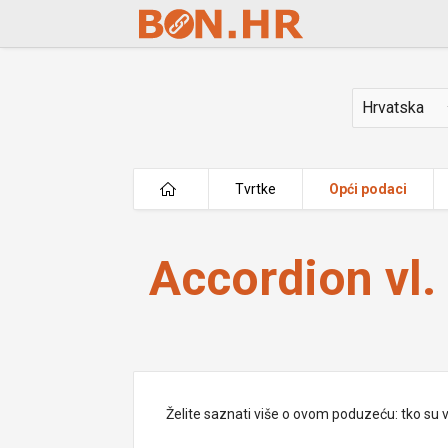
Skip to Main Content
Država
Tvrtke
Opći podaci
Accordion vl. Petar Andrijević
Accordion vl.
Želite saznati više o ovom poduzeću: tko su vlas