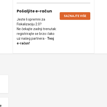
Pošaljite e-račun
SAZNAJTE VIŠE
Jeste li spremni za
Fiskalizaciju 2.0?
Ne čekajte zadnji trenutak:
registrirajte se brzo i lako
uz našeg partnera -
Tvoj
e-račun!
ne