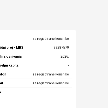
za registrirane korisnike
ični broj - MBS
99287579
ina osnivanja
2026.
eljni kapital
-
efon
za registrirane korisnike
il
za registrirane korisnike
b