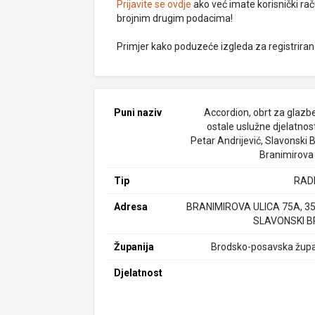
Prijavite se ovdje
ako već imate korisnički rač
brojnim drugim podacima!
Primjer kako poduzeće izgleda za registrira
Puni naziv
Accordion, obrt za glazbe
ostale uslužne djelatnosti
Petar Andrijević, Slavonski 
Branimirova
Tip
RAD
Adresa
BRANIMIROVA ULICA 75A, 3
SLAVONSKI 
Županija
Brodsko-posavska župa
Djelatnost