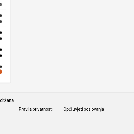
ke
ne
ke
ne
ke
ne
ke
ne
idržana.
Pravila privatnosti
Opći uvjeti poslovanja