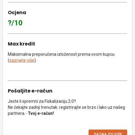
Ocjena
?/10
Max kredit
Maksimalna preporučena izloženost prema ovom kupcu
(
saznajte više
).
Pošaljite e-račun
Jeste li spremni za Fiskalizaciju 2.0?
Ne čekajte zadnji trenutak: registrirajte se brzo i lako uz našeg
partnera -
Tvoj e-račun!
SAZNAJTE VIŠE