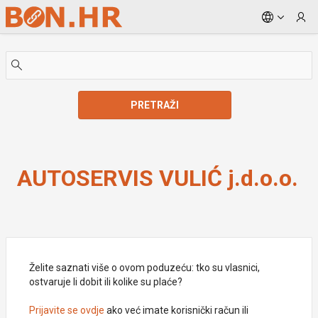
Skip to Main Content
PRETRAŽI
AUTOSERVIS VULIĆ j.d.o.o.
AUTOSERVIS VULIĆ j.d.o.o.
Želite saznati više o ovom poduzeću: tko su vlasnici,
ostvaruje li dobit ili kolike su plaće?
Prijavite se ovdje
ako već imate korisnički račun ili