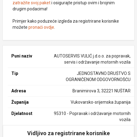
zatražite svoj paket
i osigurajte pristup ovim i brojnim
drugim podacima!
Primjer kako poduzeće izgleda za registrirane korisnike
možete
pronaći ovdje
.
Puni naziv
AUTOSERVIS VULIĆ j.d.o.o. za popravak,
servis i održavanje motornih vozila
Tip
JEDNOSTAVNO DRUŠTVO S
OGRANIČENOM ODGOVORNOŠĆU
Adresa
Branimirova 3, 32221 NUŠTAR
Županija
Vukovarsko-srijemska županija
Djelatnost
95310 - Popravak i održavanje motornih
vozila
Vidljivo za registrirane korisnike