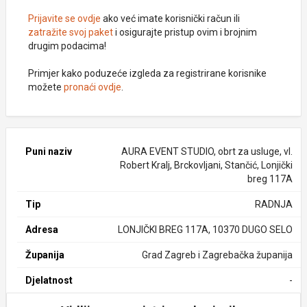
Prijavite se ovdje
ako već imate korisnički račun ili
zatražite svoj paket
i osigurajte pristup ovim i brojnim
drugim podacima!
Primjer kako poduzeće izgleda za registrirane korisnike
možete
pronaći ovdje
.
Puni naziv
AURA EVENT STUDIO, obrt za usluge, vl.
Robert Kralj, Brckovljani, Stančić, Lonjički
breg 117A
Tip
RADNJA
Adresa
LONJIČKI BREG 117A, 10370 DUGO SELO
Županija
Grad Zagreb i Zagrebačka županija
Djelatnost
-