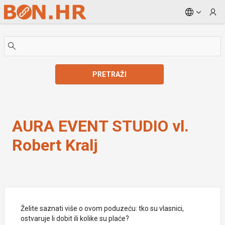
Skip to Main Content
PRETRAŽI
AURA EVENT STUDIO vl. Robert Kralj
AURA EVENT STUDIO vl.
Robert Kralj
Želite saznati više o ovom poduzeću: tko su vlasnici,
ostvaruje li dobit ili kolike su plaće?