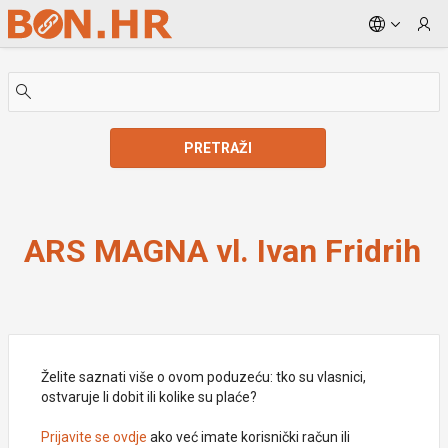
Skip to Main Content
PRETRAŽI
ARS MAGNA vl. Ivan Fridrih
ARS MAGNA vl. Ivan Fridrih
Želite saznati više o ovom poduzeću: tko su vlasnici,
ostvaruje li dobit ili kolike su plaće?
Prijavite se ovdje
ako već imate korisnički račun ili