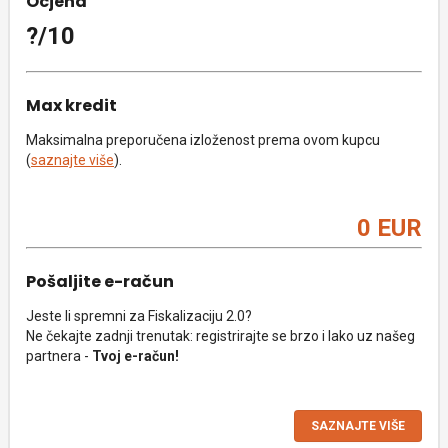
Ocjena
?/10
Max kredit
Maksimalna preporučena izloženost prema ovom kupcu
(
saznajte više
).
0 EUR
Pošaljite e-račun
Jeste li spremni za Fiskalizaciju 2.0?
Ne čekajte zadnji trenutak: registrirajte se brzo i lako uz našeg
partnera -
Tvoj e-račun!
SAZNAJTE VIŠE