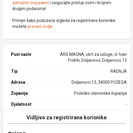
zatražite svoj paket
i osigurajte pristup ovim i brojnim
drugim podacima!
Primjer kako poduzeće izgleda za registrirane korisnike
možete
pronaći ovdje
.
Puni naziv
ARS MAGNA, obrt za usluge, vl. Ivan
Fridrih, Doljanovci, Doljanovci 13
Tip
RADNJA
Adresa
Doljanovci 13, 34000 POŽEGA
Županija
Požeško-slavonska županija
Djelatnost
-
Vidljivo za registrirane korisnike