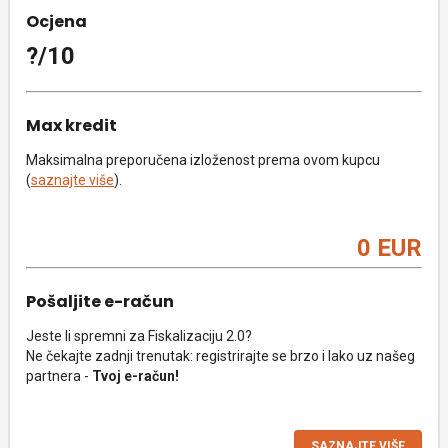
Ocjena
?/10
Max kredit
Maksimalna preporučena izloženost prema ovom kupcu
(
saznajte više
).
0 EUR
Pošaljite e-račun
Jeste li spremni za Fiskalizaciju 2.0?
Ne čekajte zadnji trenutak: registrirajte se brzo i lako uz našeg
partnera -
Tvoj e-račun!
SAZNAJTE VIŠE