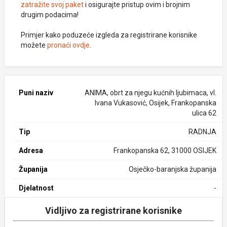
zatražite svoj paket
i osigurajte pristup ovim i brojnim
drugim podacima!
Primjer kako poduzeće izgleda za registrirane korisnike
možete
pronaći ovdje
.
Puni naziv
ANIMA, obrt za njegu kućnih ljubimaca, vl.
Ivana Vukasović, Osijek, Frankopanska
ulica 62
Tip
RADNJA
Adresa
Frankopanska 62, 31000 OSIJEK
Županija
Osječko-baranjska županija
Djelatnost
-
Vidljivo za registrirane korisnike