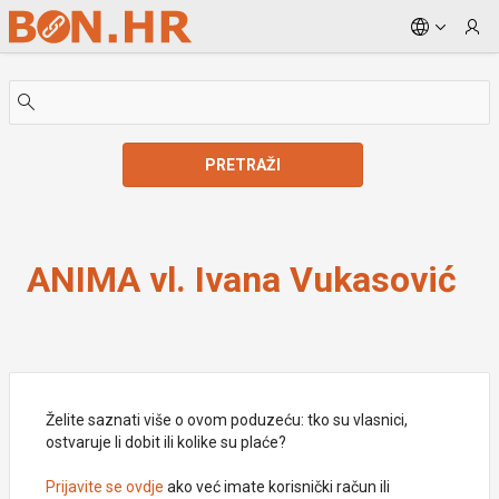
Skip to Main Content
PRETRAŽI
ANIMA vl. Ivana Vukasović
ANIMA vl. Ivana Vukasović
Želite saznati više o ovom poduzeću: tko su vlasnici,
ostvaruje li dobit ili kolike su plaće?
Prijavite se ovdje
ako već imate korisnički račun ili