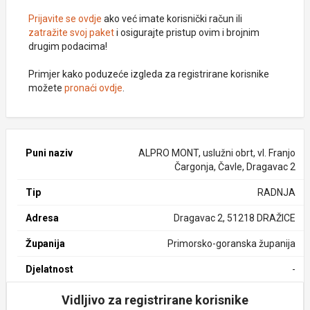
Prijavite se ovdje
ako već imate korisnički račun ili
zatražite svoj paket
i osigurajte pristup ovim i brojnim
drugim podacima!
Primjer kako poduzeće izgleda za registrirane korisnike
možete
pronaći ovdje
.
Puni naziv
ALPRO MONT, uslužni obrt, vl. Franjo
Čargonja, Čavle, Dragavac 2
Tip
RADNJA
Adresa
Dragavac 2, 51218 DRAŽICE
Županija
Primorsko-goranska županija
Djelatnost
-
Vidljivo za registrirane korisnike