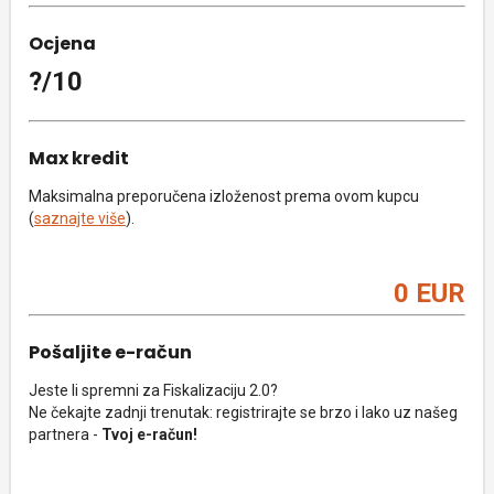
Ocjena
?/10
Max kredit
Maksimalna preporučena izloženost prema ovom kupcu
(
saznajte više
).
0 EUR
Pošaljite e-račun
Jeste li spremni za Fiskalizaciju 2.0?
Ne čekajte zadnji trenutak: registrirajte se brzo i lako uz našeg
partnera -
Tvoj e-račun!