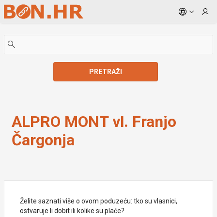
Skip to Main Content
PRETRAŽI
ALPRO MONT vl. Franjo Čargonja
ALPRO MONT vl. Franjo
Čargonja
Želite saznati više o ovom poduzeću: tko su vlasnici,
ostvaruje li dobit ili kolike su plaće?