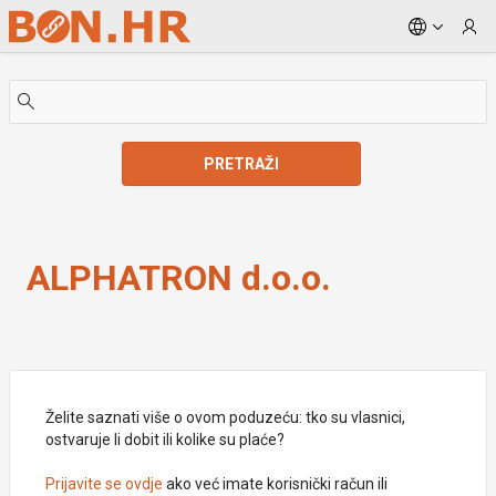
Skip to Main Content
PRETRAŽI
ALPHATRON d.o.o.
ALPHATRON d.o.o.
Želite saznati više o ovom poduzeću: tko su vlasnici,
ostvaruje li dobit ili kolike su plaće?
Prijavite se ovdje
ako već imate korisnički račun ili