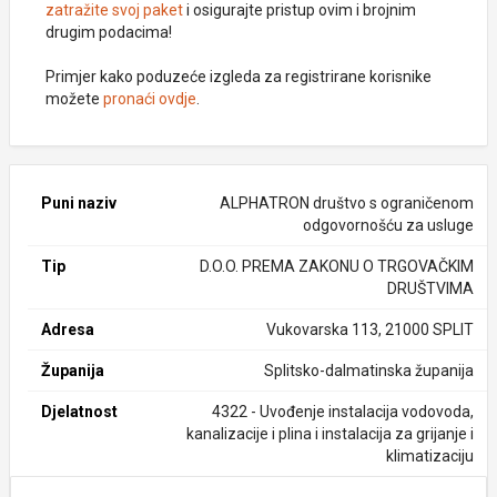
zatražite svoj paket
i osigurajte pristup ovim i brojnim
drugim podacima!
Primjer kako poduzeće izgleda za registrirane korisnike
možete
pronaći ovdje
.
Puni naziv
ALPHATRON društvo s ograničenom
odgovornošću za usluge
Tip
D.O.O. PREMA ZAKONU O TRGOVAČKIM
DRUŠTVIMA
Adresa
Vukovarska 113, 21000 SPLIT
Županija
Splitsko-dalmatinska županija
Djelatnost
4322 - Uvođenje instalacija vodovoda,
kanalizacije i plina i instalacija za grijanje i
klimatizaciju