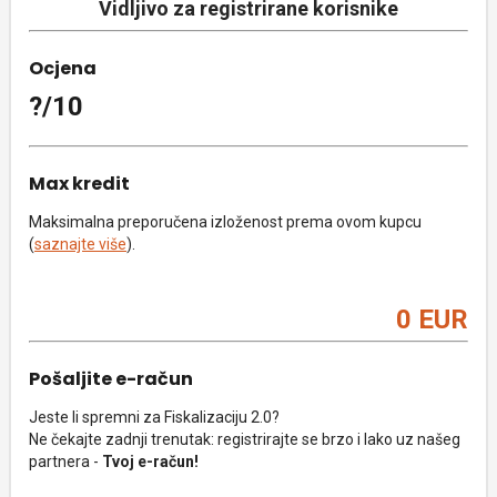
Vidljivo za registrirane korisnike
Ocjena
?/10
Max kredit
Maksimalna preporučena izloženost prema ovom kupcu
(
saznajte više
).
0 EUR
Pošaljite e-račun
Jeste li spremni za Fiskalizaciju 2.0?
Ne čekajte zadnji trenutak: registrirajte se brzo i lako uz našeg
partnera -
Tvoj e-račun!