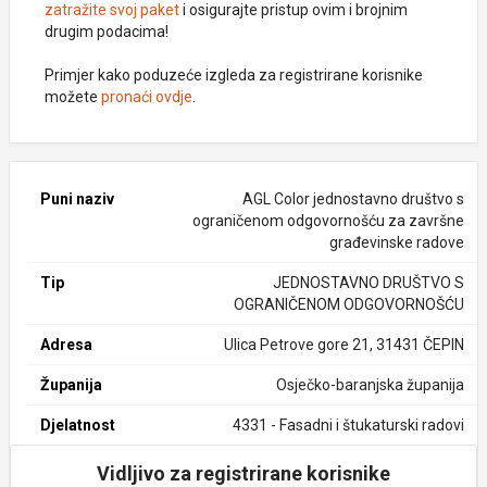
zatražite svoj paket
i osigurajte pristup ovim i brojnim
drugim podacima!
Primjer kako poduzeće izgleda za registrirane korisnike
možete
pronaći ovdje
.
Puni naziv
AGL Color jednostavno društvo s
ograničenom odgovornošću za završne
građevinske radove
Tip
JEDNOSTAVNO DRUŠTVO S
OGRANIČENOM ODGOVORNOŠĆU
Adresa
Ulica Petrove gore 21, 31431 ČEPIN
Županija
Osječko-baranjska županija
Djelatnost
4331 - Fasadni i štukaturski radovi
Vidljivo za registrirane korisnike