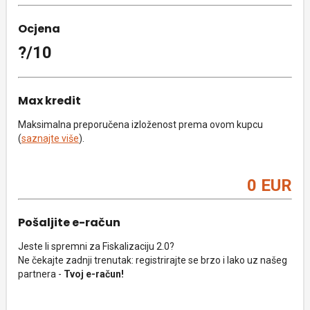
Ocjena
?/10
Max kredit
Maksimalna preporučena izloženost prema ovom kupcu
(
saznajte više
).
0 EUR
Pošaljite e-račun
Jeste li spremni za Fiskalizaciju 2.0?
Ne čekajte zadnji trenutak: registrirajte se brzo i lako uz našeg
partnera -
Tvoj e-račun!