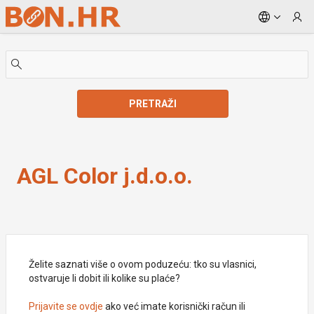
Skip to Main Content
PRETRAŽI
AGL Color j.d.o.o.
AGL Color j.d.o.o.
Želite saznati više o ovom poduzeću: tko su vlasnici,
ostvaruje li dobit ili kolike su plaće?
Prijavite se ovdje
ako već imate korisnički račun ili