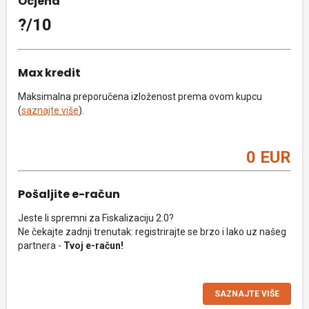
Ocjena
?/10
Max kredit
Maksimalna preporučena izloženost prema ovom kupcu
(
saznajte više
).
0 EUR
Pošaljite e-račun
Jeste li spremni za Fiskalizaciju 2.0?
Ne čekajte zadnji trenutak: registrirajte se brzo i lako uz našeg
partnera -
Tvoj e-račun!
SAZNAJTE VIŠE