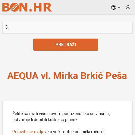
Skip to Main Content
PRETRAŽI
AEQUA vl. Mirka Brkić Peša
AEQUA vl. Mirka Brkić Peša
Želite saznati više o ovom poduzeću: tko su vlasnici,
ostvaruje li dobit ili kolike su plaće?
Prijavite se ovdje
ako već imate korisnički račun ili