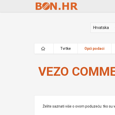
Skip to Main Content
Država
Tvrtke
Opći podaci
VEZO COMMERCE d.o.o.
VEZO COMMER
Želite saznati više o ovom poduzeću: tko su vlas