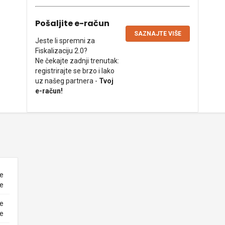
Pošaljite e-račun
SAZNAJTE VIŠE
Jeste li spremni za
Fiskalizaciju 2.0?
Ne čekajte zadnji trenutak:
registrirajte se brzo i lako
uz našeg partnera -
Tvoj
e-račun!
ne
ke
ne
ke