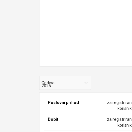
Godina
Poslovni prihod
za registrira
korisni
Dobit
za registrira
korisni