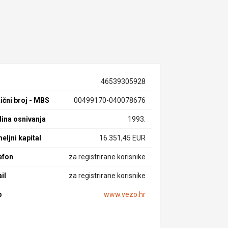
46539305928
ični broj - MBS
00499170-040078676
ina osnivanja
1993.
eljni kapital
16.351,45 EUR
efon
za registrirane korisnike
il
za registrirane korisnike
b
www.vezo.hr