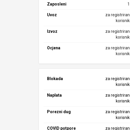
Zaposleni
1
Uvoz
za registrira
korisni
Izvoz
za registrira
korisni
Ocjena
za registrira
korisni
Blokada
za registrira
korisni
Naplata
za registrira
korisni
Porezni dug
za registrira
korisni
COVID potpore
za registrira