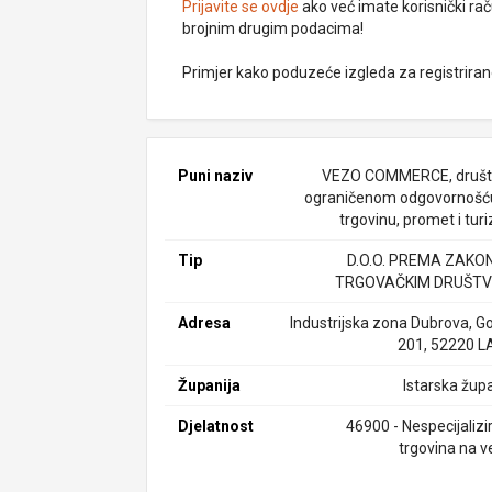
Prijavite se ovdje
ako već imate korisnički rač
brojnim drugim podacima!
Primjer kako poduzeće izgleda za registrira
Puni naziv
VEZO COMMERCE, društ
ograničenom odgovornošć
trgovinu, promet i tur
Tip
D.O.O. PREMA ZAKO
TRGOVAČKIM DRUŠTV
Adresa
Industrijska zona Dubrova, Go
201, 52220 L
Županija
Istarska župa
Djelatnost
46900 - Nespecijalizi
trgovina na v