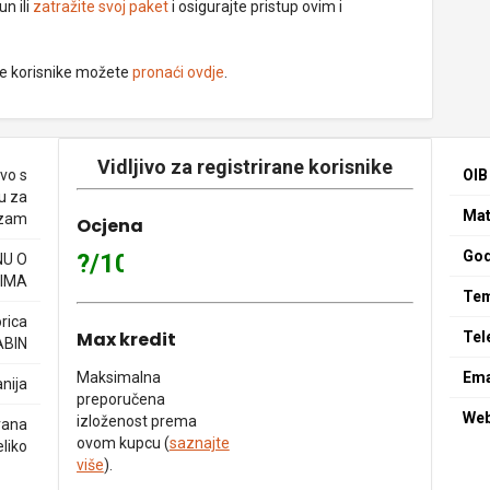
un ili
zatražite svoj paket
i osigurajte pristup ovim i
ne korisnike možete
pronaći ovdje
.
Vidljivo za registrirane korisnike
vo s
OIB
u za
Mat
izam
Ocjena
God
?/10
NU O
IMA
Tem
rica
Max kredit
Tel
ABIN
Maksimalna
Ema
nija
preporučena
We
izloženost prema
rana
ovom kupcu (
saznajte
eliko
više
).