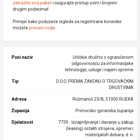
zatražite svoj paket
i osigurajte pristup ovim i brojnim
drugim podacima!
Primjer kako poduzeće izgleda za registrirane korisnike
možete
pronaći ovdje
.
Puni naziv
Unlokie društvo s ograničenom
odgovornošću za informacijske
tehnologije, usluge i najam opreme
Tip
D.O.O. PREMA ZAKONU O TRGOVAČKIM
DRUŠTVIMA
Adresa
Rožmanići 23/B, 51000 RIJEKA
Županija
Primorsko-goranska županija
Djelatnost
7739 - Iznajmljivanje i davanje u zakup
(leasing) ostalih strojeva, opreme i
materijalnih dobara, d. n.