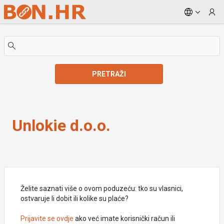
Skip to Main Content
PRETRAŽI
Unlokie d.o.o.
Unlokie d.o.o.
Želite saznati više o ovom poduzeću: tko su vlasnici,
ostvaruje li dobit ili kolike su plaće?
Prijavite se ovdje
ako već imate korisnički račun ili