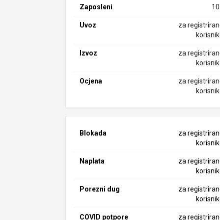
Zaposleni
10
Uvoz
za registrira
korisni
Izvoz
za registrira
korisni
Ocjena
za registrira
korisni
Blokada
za registrira
korisni
Naplata
za registrira
korisni
Porezni dug
za registrira
korisni
COVID potpore
za registrira