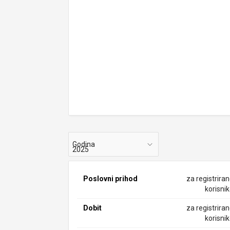
Godina
Poslovni prihod
za registrira
korisni
Dobit
za registrira
korisni