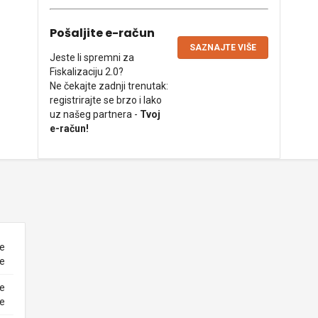
Pošaljite e-račun
SAZNAJTE VIŠE
Jeste li spremni za
Fiskalizaciju 2.0?
Ne čekajte zadnji trenutak:
registrirajte se brzo i lako
uz našeg partnera -
Tvoj
e-račun!
ne
ke
ne
ke