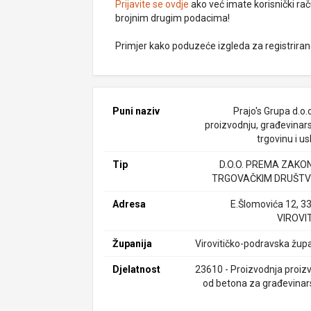
Prijavite se ovdje
ako već imate korisnički rač
brojnim drugim podacima!
Primjer kako poduzeće izgleda za registrira
Puni naziv
Prajo's Grupa d.o.
proizvodnju, građevinars
trgovinu i u
Tip
D.O.O. PREMA ZAKO
TRGOVAČKIM DRUŠTV
Adresa
E.Šlomovića 12, 3
VIROVI
Županija
Virovitičko-podravska župa
Djelatnost
23610 - Proizvodnja proiz
od betona za građevinar