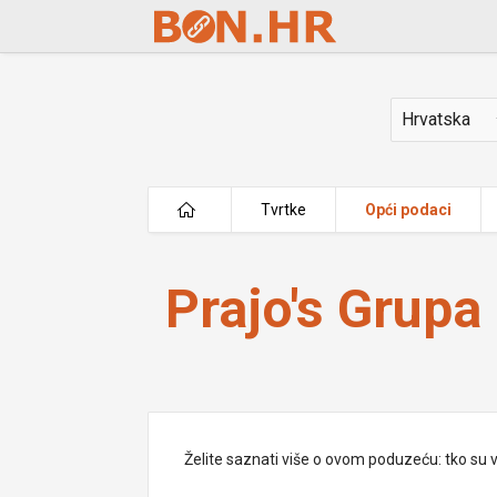
Skip to Main Content
Država
Tvrtke
Opći podaci
Prajo's Grupa d.o.o.
Prajo's Grupa 
Želite saznati više o ovom poduzeću: tko su vlas