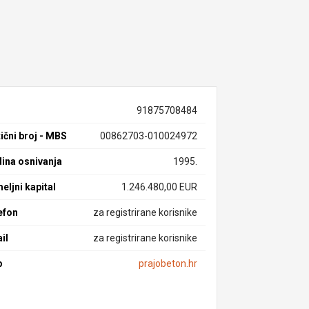
91875708484
ični broj - MBS
00862703-010024972
ina osnivanja
1995.
eljni kapital
1.246.480,00 EUR
efon
za registrirane korisnike
il
za registrirane korisnike
b
prajobeton.hr