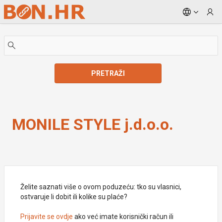
Skip to Main Content
PRETRAŽI
MONILE STYLE j.d.o.o.
MONILE STYLE j.d.o.o.
Želite saznati više o ovom poduzeću: tko su vlasnici,
ostvaruje li dobit ili kolike su plaće?
Prijavite se ovdje
ako već imate korisnički račun ili