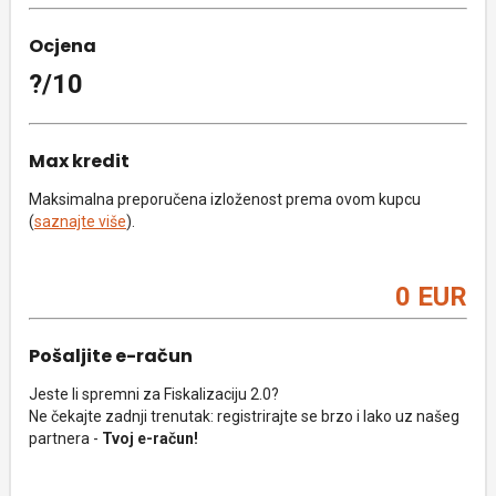
Ocjena
?/10
Max kredit
Maksimalna preporučena izloženost prema ovom kupcu
(
saznajte više
).
0 EUR
Pošaljite e-račun
Jeste li spremni za Fiskalizaciju 2.0?
Ne čekajte zadnji trenutak: registrirajte se brzo i lako uz našeg
partnera -
Tvoj e-račun!