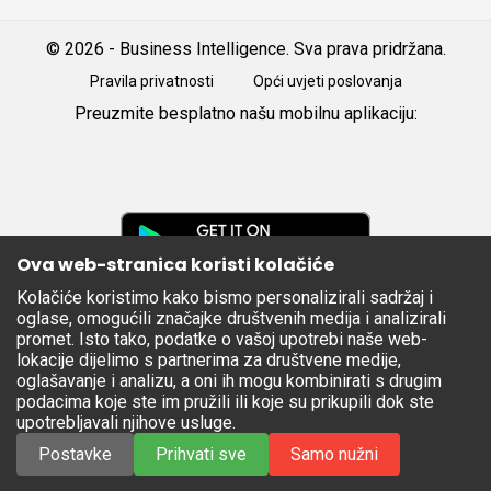
© 2026 - Business Intelligence. Sva prava pridržana.
Pravila privatnosti
Opći uvjeti poslovanja
Preuzmite besplatno našu mobilnu aplikaciju:
Android
iOS
Google
Play
Ova web-stranica koristi kolačiće
Kolačiće koristimo kako bismo personalizirali sadržaj i
Apple
oglase, omogućili značajke društvenih medija i analizirali
Store
promet. Isto tako, podatke o vašoj upotrebi naše web-
lokacije dijelimo s partnerima za društvene medije,
oglašavanje i analizu, a oni ih mogu kombinirati s drugim
podacima koje ste im pružili ili koje su prikupili dok ste
upotrebljavali njihove usluge.
Postavke
Prihvati sve
Samo nužni