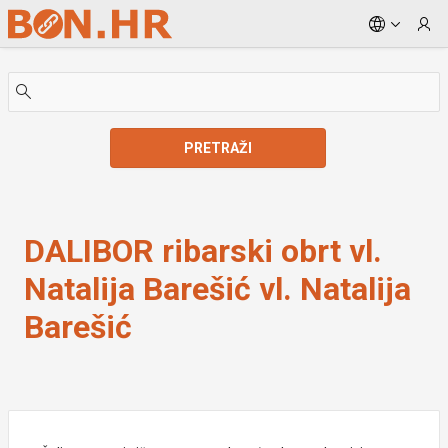
Skip to Main Content
PRETRAŽI
DALIBOR ribarski obrt vl. Natalija Barešić vl. Natali
DALIBOR ribarski obrt vl.
Natalija Barešić vl. Natalija
Barešić