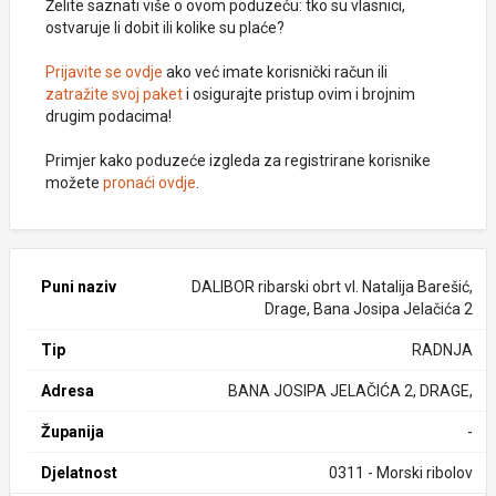
Želite saznati više o ovom poduzeću: tko su vlasnici,
ostvaruje li dobit ili kolike su plaće?
Prijavite se ovdje
ako već imate korisnički račun ili
zatražite svoj paket
i osigurajte pristup ovim i brojnim
drugim podacima!
Primjer kako poduzeće izgleda za registrirane korisnike
možete
pronaći ovdje
.
Puni naziv
DALIBOR ribarski obrt vl. Natalija Barešić,
Drage, Bana Josipa Jelačića 2
Tip
RADNJA
Adresa
BANA JOSIPA JELAČIĆA 2, DRAGE,
Županija
-
Djelatnost
0311 - Morski ribolov