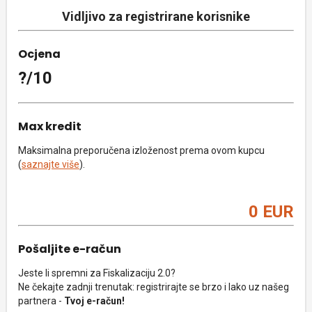
Vidljivo za registrirane korisnike
Ocjena
?/10
Max kredit
Maksimalna preporučena izloženost prema ovom kupcu
(
saznajte više
).
0 EUR
Pošaljite e-račun
Jeste li spremni za Fiskalizaciju 2.0?
Ne čekajte zadnji trenutak: registrirajte se brzo i lako uz našeg
partnera -
Tvoj e-račun!