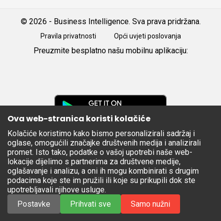
© 2026 - Business Intelligence. Sva prava pridržana.
Pravila privatnosti
Opći uvjeti poslovanja
Preuzmite besplatno našu mobilnu aplikaciju:
Android
iOS
Google
Play
Ova web-stranica koristi kolačiće
Kolačiće koristimo kako bismo personalizirali sadržaj i
Apple
oglase, omogućili značajke društvenih medija i analizirali
Store
promet. Isto tako, podatke o vašoj upotrebi naše web-
lokacije dijelimo s partnerima za društvene medije,
oglašavanje i analizu, a oni ih mogu kombinirati s drugim
podacima koje ste im pružili ili koje su prikupili dok ste
upotrebljavali njihove usluge.
Postavke
Prihvati sve
Samo nužni