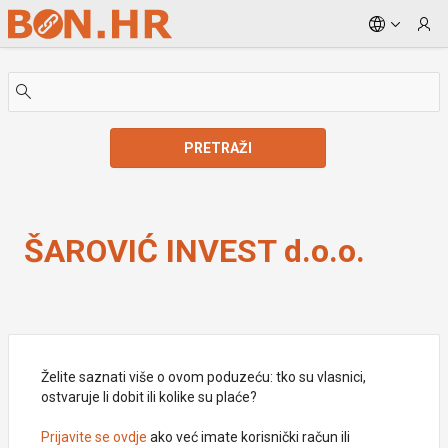
Skip to Main Content
PRETRAŽI
ŠAROVIĆ INVEST d.o.o.
ŠAROVIĆ INVEST d.o.o.
Želite saznati više o ovom poduzeću: tko su vlasnici,
ostvaruje li dobit ili kolike su plaće?
Prijavite se ovdje
ako već imate korisnički račun ili