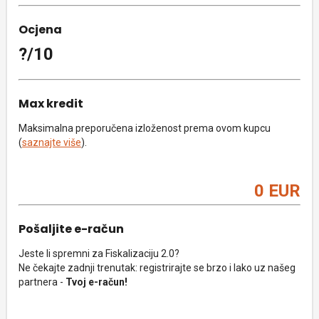
Ocjena
?/10
Max kredit
Maksimalna preporučena izloženost prema ovom kupcu
(
saznajte više
).
0 EUR
Pošaljite e-račun
Jeste li spremni za Fiskalizaciju 2.0?
Ne čekajte zadnji trenutak: registrirajte se brzo i lako uz našeg
partnera -
Tvoj e-račun!