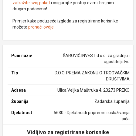
zatražite svoj paket
i osigurajte pristup ovim i brojnim
drugim podacima!
Primjer kako poduzeće izgleda za registrirane korisnike
možete
pronaći ovdje
.
Puni naziv
ŠAROVIĆ INVEST d.o.o. za gradnju i
ugostiteljstvo
Tip
D.O.O. PREMA ZAKONU O TRGOVAČKIM
DRUŠTVIMA
Adresa
Ulica Veljka Maštruka 4, 23273 PREKO
Županija
Zadarska županija
Djelatnost
5630 - Djelatnosti pripreme i usluživanja
pića
Vidljivo za registrirane korisnike