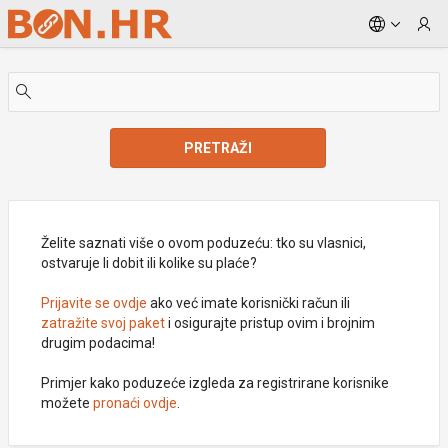
Skip to Main Content
PRETRAŽI
Želite saznati više o ovom poduzeću: tko su vlasnici,
ostvaruje li dobit ili kolike su plaće?
Prijavite se ovdje
ako već imate korisnički račun ili
zatražite svoj paket
i osigurajte pristup ovim i brojnim
drugim podacima!
Primjer kako poduzeće izgleda za registrirane korisnike
možete
pronaći ovdje
.